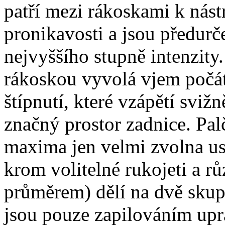
patří mezi rákoskami k nás
pronikavosti a jsou předurč
nejvyššího stupně intenzity
rákoskou vyvolá vjem počát
štípnutí, které vzápětí svižn
značný prostor zadnice. Pal
maxima jen velmi zvolna us
krom volitelné rukojeti a r
průměrem) dělí na dvě skupi
jsou pouze zapilováním upr