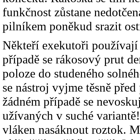
funkčnost zůstane nedotčen
pilníkem poněkud srazit ost
Někteří exekutoři používaj
případě se rákosový prut de
poloze do studeného solnéh
se nástroj vyjme těsně před
žádném případě se nevoskuje
užívaných v suché variantě!
vláken nasáknout roztok. M