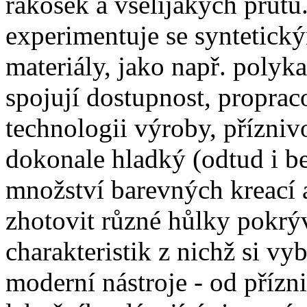
rákosek a všelijakých prutů
experimentuje se syntetický
materiály, jako např. polyk
spojují dostupnost, propra
technologii výroby, přízniv
dokonale hladký (odtud i b
množství barevných kreací 
zhotovit různé hůlky pokrýv
charakteristik z nichž si vy
moderní nástroje - od přízn