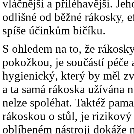
vláčnější a přiléhavější. Jeh
odlišné od běžné rákosky, ef
spíše účinkům bičíku.
S ohledem na to, že rákosky
pokožkou, je součástí péče 
hygienický, který by měl zv
a ta samá rákoska užívána n
nelze spoléhat. Taktéž pama
rákoskou o stůl, je rizikový
oblíbeném nástroji dokáže 