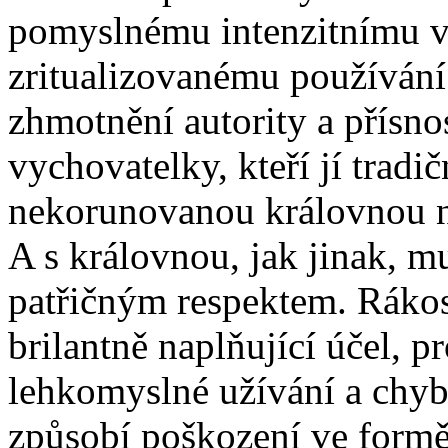
pomyslnému intenzitnímu vr
zritualizovanému používán
zhmotnění autority a přísnos
vychovatelky, kteří jí tradi
nekorunovanou královnou n
A s královnou, jak jinak, m
patřičným respektem. Rákosk
brilantně naplňující účel, p
lehkomyslné užívání a chyb
způsobí poškození ve formě 