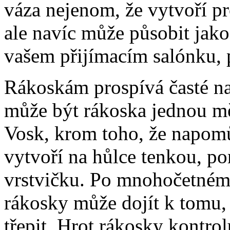
váza nejenom, že vytvoří p
ale navíc může působit jako 
vašem přijímacím salónku, 
Rákoskám prospívá časté na
může být rákoska jednou mě
Vosk, krom toho, že napom
vytvoří na hůlce tenkou, 
vrstvičku. Po mnohočetném 
rákosky může dojít k tomu, ž
třepit. Hrot rákosky kontrol