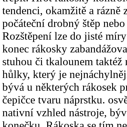
tendenci, okamžitě a rázně 
počáteční drobný štěp nebo o
Rozštěpení lze do jisté mír
konec rákosky zabandážova
stuhou či tkalounem taktéž
hůlky, který je nejnáchyln
bývá u některých rákosek p
čepičce tvaru náprstku. osv
nativní vzhled nástroje, b
konečku. Rákoska se tím nep