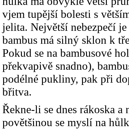
hůlka má obvykle větší prům
vjem tupější bolesti s větš
jelita. Největší nebezpečí j
bambus má silný sklon k tře
Pokud se na bambusové holi 
překvapivě snadno), bambus
podélné pukliny, pak při d
břitva.
Řekne-li se dnes rákoska a n
povětšinou se myslí na hůl