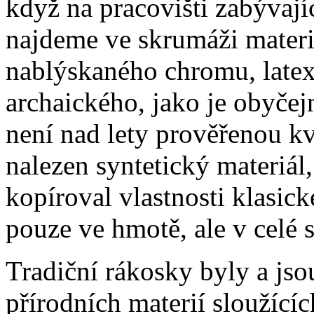
když na pracovišti zabývají
najdeme ve skrumáži materi
nablýskaného chromu, latex
archaického, jako je obyčej
není nad lety prověřenou k
nalezen syntetický materiál
kopíroval vlastnosti klasic
pouze ve hmotě, ale v celé s
Tradiční rákosky byly a js
přírodních materií sloužící