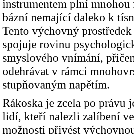
instrumentem plní mnohou 
bázní nemající daleko k tís
Tento výchovný prostředek
spojuje rovinu psychologic
smyslového vnímání, přiče
odehrávat v rámci mnohovrs
stupňovaným napětím.
Rákoska je zcela po právu j
lidí, kteří nalezli zalíbení 
možnosti přivést výchovnou 