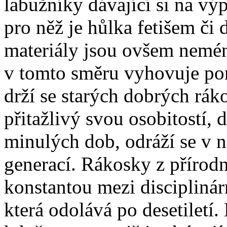
labužníky dávající si na výp
pro něž je hůlka fetišem či
materiály jsou ovšem neméně
v tomto směru vyhovuje pon
drží se starých dobrých ráko
přitažlivý svou osobitostí, 
minulých dob, odráží se v
generací. Rákosky z přírodn
konstantou mezi disciplinár
která odolává po desetiletí