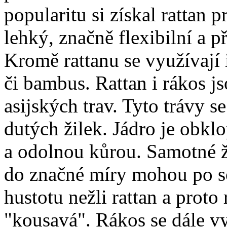
popularitu si získal rattan 
lehký, značně flexibilní a p
Kromě rattanu se využívají i
či bambus. Rattan i rákos j
asijských trav. Tyto trávy 
dutých žilek. Jádro je obkl
a odolnou kůrou. Samotné ži
do značné míry mohou po s
hustotu nežli rattan a prot
"kousavá". Rákos se dále v