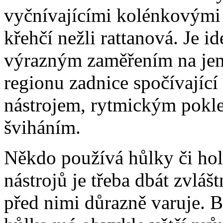
vyčnívajícími kolénkovými
křehčí nežli rattanová. Je i
výrazným zaměřením na jem
regionu zadnice spočívajíc
nástrojem, rytmickým pokle
šviháním.
Někdo používá hůlky či hol
nástrojů je třeba dbát zvláš
před nimi důrazně varuje. 