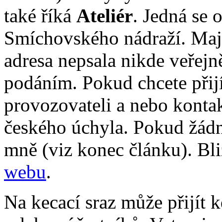
také říká
Ateliér
. Jedná se 
Smíchovského nádraží. Majit
adresa nepsala nikde veřejn
podáním. Pokud chcete přijít
provozovateli a nebo kontak
českého úchyla. Pokud žádn
mně (viz konec článku). Bli
webu
.
Na kecací sraz může přijít 