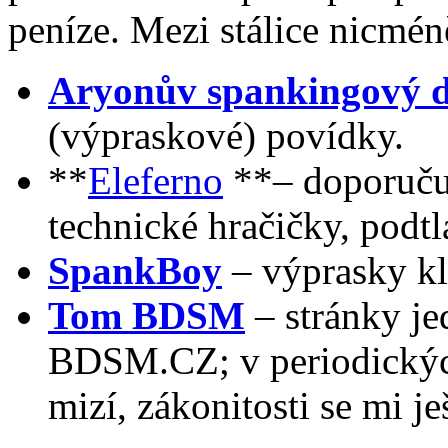
peníze. Mezi stálice nicmén
Aryonův spankingový 
(výpraskové) povídky.
**
Eleferno
**– doporučuj
technické hračičky, podt
SpankBoy
– výprasky k
Tom BDSM
– stránky je
BDSM.CZ; v periodických 
mizí, zákonitosti se mi je