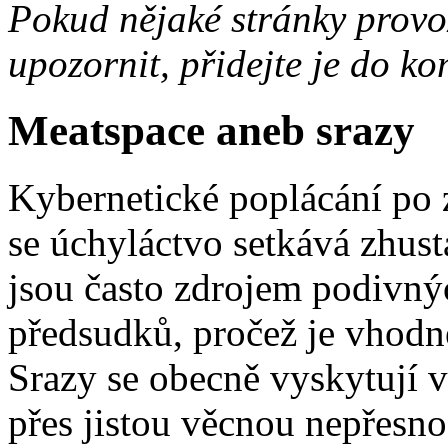
Pokud nějaké stránky provo
upozornit, přidejte je do k
Meatspace aneb srazy
Kybernetické poplácání po 
se úchyláctvo setkává zhus
jsou často zdrojem podivnýc
předsudků, pročež je vhodné
Srazy se obecně vyskytují v
přes jistou věcnou nepřesno