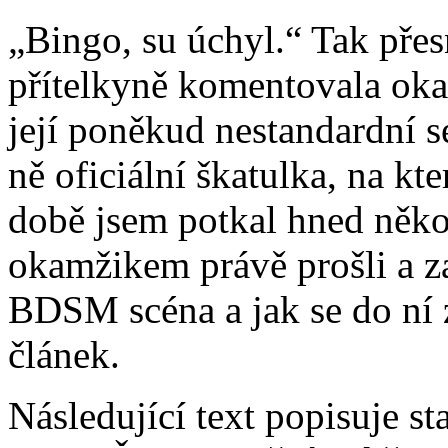
„Bingo, su úchyl.“ Tak přes
přítelkyně komentovala oka
její poněkud nestandardní s
ně oficiální škatulka, na k
době jsem potkal hned něko
okamžikem právě prošli a za
BDSM scéna a jak se do ní z
článek.
Následující text popisuje st