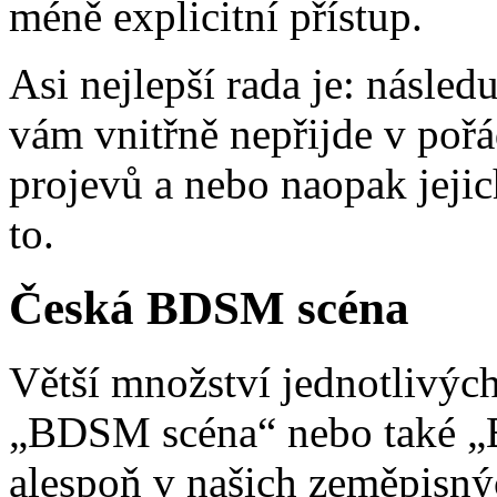
méně explicitní přístup.
Asi nejlepší rada je: následu
vám vnitřně nepřijde v poř
projevů a nebo naopak jejich
to.
Česká BDSM scéna
Větší množství jednotlivýc
„BDSM scéna“ nebo také „
alespoň v našich zeměpisnýc