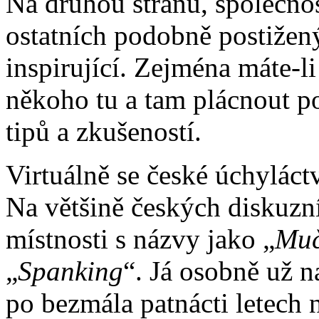
Na druhou stranu, společnos
ostatních podobně postižen
inspirující. Zejména máte-li
někoho tu a tam plácnout p
tipů a zkušeností.
Virtuálně se české úchyláct
Na většině českých diskuzní
místnosti s názvy jako „
Muč
„
Spanking
“. Já osobně už 
po bezmála patnácti letech 