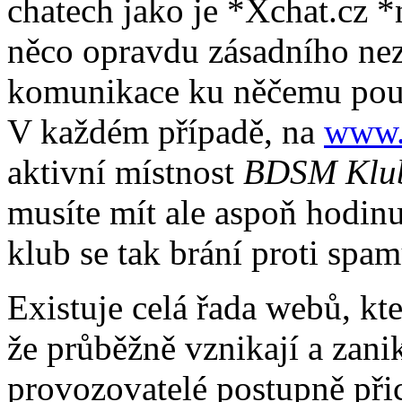
chatech jako je *Xchat.cz 
něco opravdu zásadního ne
komunikace ku něčemu použi
V každém případě, na
www.
aktivní místnost
BDSM Klu
musíte mít ale aspoň hodin
klub se tak brání proti spa
Existuje celá řada webů, kt
že průběžně vznikají a zanik
provozovatelé postupně přich