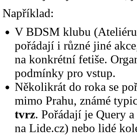
Například:
V BDSM klubu (Ateliéru)
pořádají i různé jiné akc
na konkrétní fetiše. Organ
podmínky pro vstup.
Několikrát do roka se po
mimo Prahu, známé typi
tvrz
. Pořádají je Query 
na Lide.cz) nebo lidé k