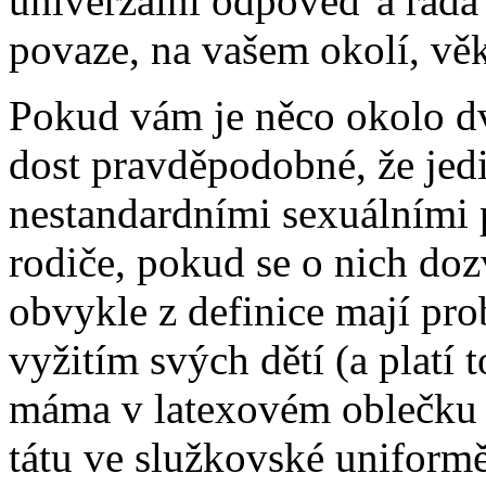
univerzální odpověď a rada n
povaze, na vašem okolí, v
Pokud vám je něco okolo dva
dost pravděpodobné, že jed
nestandardními sexuálními 
rodiče, pokud se o nich doz
obvykle z definice mají pr
vyžitím svých dětí (a platí t
máma v latexovém oblečku 
tátu ve služkovské uniformě)