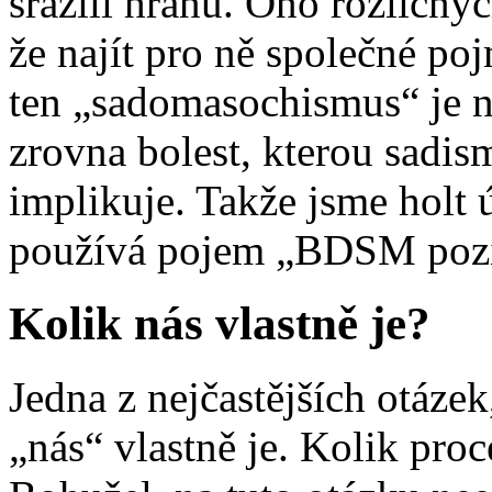
srazili hranu. Ono rozličných
že najít pro ně společné po
ten „sadomasochismus“ je n
zrovna bolest, kterou sadi
implikuje. Takže jsme holt 
používá pojem „BDSM pozi
Kolik nás vlastně je?
Jedna z nejčastějších otázek
„nás“ vlastně je. Kolik pr