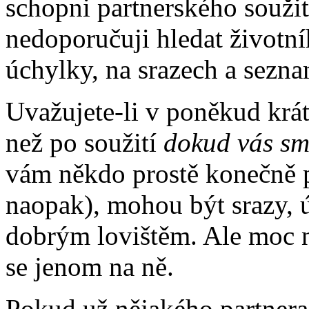
schopni partnerského soužití
nedoporučuji hledat životn
úchylky, na srazech a sezna
Uvažujete-li v poněkud krá
než po soužití
dokud vás sm
vám někdo prostě konečně 
naopak), mohou být srazy,
dobrým lovištěm. Ale moc n
se jenom na ně.
Pokud už nějakého partnera 