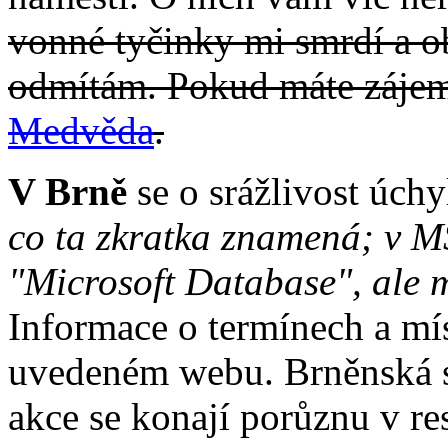
vonné tyčinky mi smrdí a o
odmítám. Pokud máte zájem,
Medvěda
.
V Brně
se o srážlivost úchy
co ta zkratka znamená; v 
"Microsoft Database", ale m
Informace o termínech a mís
uvedeném webu. Brněnská s
akce se konají porůznu v re