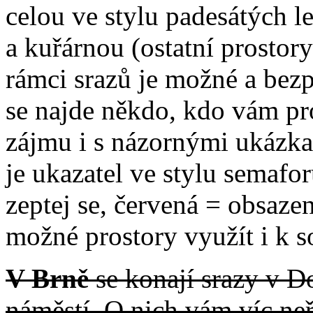
celou ve stylu padesátých l
a kuřárnou (ostatní prostory
rámci srazů je možné a bezpl
se najde někdo, kdo vám pr
zájmu i s názornými ukázka
je ukazatel ve stylu semafo
zeptej se, červená = obsazen
možné prostory využít i k 
V Brně
se konají srazy v 
náměstí. O nich vám víc ne