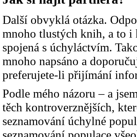
Další obvyklá otázka. Odpo
mnoho tlustých knih, a to 
spojená s úchyláctvím. Tako
mnoho napsáno a doporučuji
preferujete-li přijímání in
Podle mého názoru – a jsem 
těch kontroverznějších, kte
seznamování úchylné popula
seznamování populace všeob