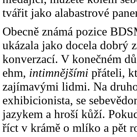
tvářit jako alabastrové pane
Obecně známá pozice BDSM
ukázala jako docela dobrý 
konverzací. V konečném dů
ehm,
intimnějšími
přáteli, 
zajímavými lidmi. Na druhou
exhibicionista, se sebevěd
jazykem a hroší kůží. Pokud
říct v krámě o mlíko a pět 