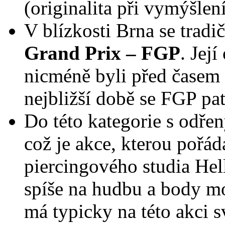
(originalita při vymýšlen
V blízkosti Brna se trad
Grand Prix – FGP
. Jej
nicméně byli před časem 
nejbližší době se FGP pa
Do této kategorie s odře
což je akce, kterou pořád
piercingového studia Hel
spíše na hudbu a body mo
má typicky na této akci 