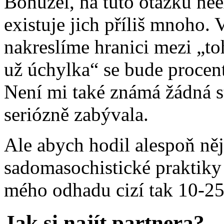
Bohužel, na tuto otázku nee
existuje jich příliš mnoho. 
nakreslíme hranici mezi „toh
už úchylka“ se bude procen
Není mi také známá žádná st
seriózně zabývala.
Ale abych hodil alespoň něja
sadomasochistické praktiky
mého odhadu cizí tak 10-2
Jak si najít partnera?