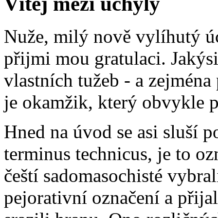
Vítej mezi úchyly
Nuže, milý nově vylíhutý úc
přijmi mou gratulaci. Jakýs
vlastních tužeb - a zejména
je okamžik, který obvykle p
Hned na úvod se asi sluší p
terminus technicus, je to oz
čeští sadomasochisté vybral
pejorativní označení a přij