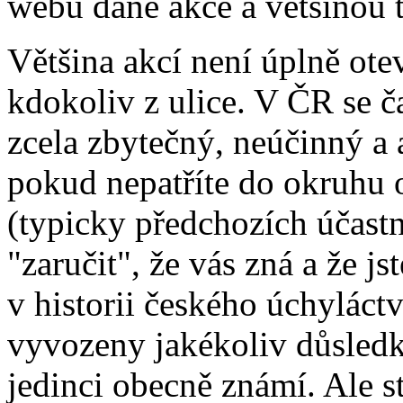
webu dané akce a většinou t
Většina akcí není úplně ote
kdokoliv z ulice. V ČR se 
zcela zbytečný, neúčinný a 
pokud nepatříte do okruhu
(typicky předchozích účastn
"zaručit", že vás zná a že j
v historii českého úchyláct
vyvozeny jakékoliv důsledk
jedinci obecně známí. Ale s