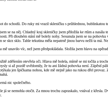
ot do schodů. Do ruky mi vrazil skleničku s průhlednou, bublinkatou t
sem se na něj. Chladný kraj skleničky jsem přiložila ke rtům a nasála 
nosti. Při dlouhém stání mě bolely nohy. Sesunula jsem se na pohovku v r
m se skrz sklo. Tahle tekutina měla nepatrně jinou barvu nežli ta má. Ne
mě unavilo víc, než jsem předpokládala. Složila jsem hlavu na opěrad
mžitě zděšením otevřela oči. Hlava mě bolela, mírně se mi točila a troch
y si až pozdě uvědomily, že tu ani žádná pohovka není. Zápěstí pálilo j
týkala jen špičkama nohou, kde mě stejně jako na rukou dřel provaz. 
 nahá.
nemá nic společného.
já se nemohla otočit. Za mnou trochu zapraskalo, vstával z křesla. Dva
y.