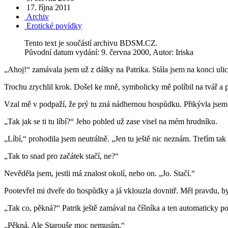
17. října 2011
Archiv
Erotické povídky
Tento text je součástí archivu BDSM.CZ.
Původní datum vydání: 9. června 2000, Autor: Iriska
„Ahoj!“ zamávala jsem už z dálky na Patrika. Stála jsem na konci ulic
Trochu zrychlil krok. Došel ke mně, symbolicky mě políbil na tvář a p
Vzal mě v podpaží, že prý tu zná nádhernou hospůdku. Přikývla jsem na
„Tak jak se ti tu líbí?“ Jeho pohled už zase visel na mém hrudníku.
„Líbí,“ prohodila jsem neutrálně. „Jen tu ještě nic neznám. Trefím tak
„Tak to snad pro začátek stačí, ne?“
Nevěděla jsem, jestli má znalost okolí, nebo on. „Jo. Stačí.“
Pootevřel mi dveře do hospůdky a já vklouzla dovnitř. Měl pravdu, by
„Tak co, pěkná?“ Patrik ještě zamával na číšníka a ten automaticky po
„Pěkná. Ale Starouše moc nemusím.“