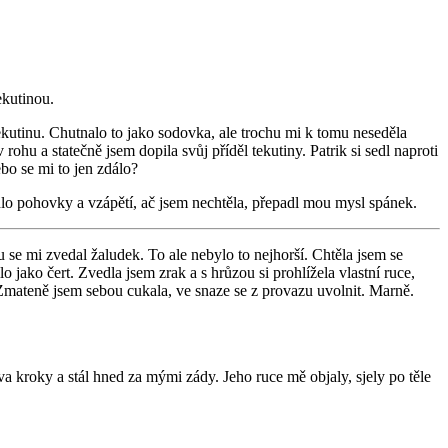
ekutinou.
tekutinu. Chutnalo to jako sodovka, ale trochu mi k tomu neseděla
ohu a statečně jsem dopila svůj příděl tekutiny. Patrik si sedl naproti
bo se mi to jen zdálo?
lo pohovky a vzápětí, ač jsem nechtěla, přepadl mou mysl spánek.
u se mi zvedal žaludek. To ale nebylo to nejhorší. Chtěla jsem se
ako čert. Zvedla jsem zrak a s hrůzou si prohlížela vlastní ruce,
Zmateně jsem sebou cukala, ve snaze se z provazu uvolnit. Marně.
 kroky a stál hned za mými zády. Jeho ruce mě objaly, sjely po těle