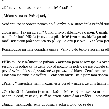
„Dám… Jestli máš ale colu, budu ještě radši.“
„Mrknu se na to. Počkej tady.“
Seběhnul po schodech někam dolů, ozývalo se štrachání a vzápětí dus
„Cola není. Tak na zdraví.“ Cinknul svojí skleničkou o mojí. Usmála j
nahořklá chuť. Mlčela jsem, ale a pila. Ještě jsem se rozhlédla po míst
mně, skleničku prázdnou jen do půlky. Položil ji k oknu. Zadívala jse
Pomaloučku na mne dopadala únava. Venku bylo teplo a nošení prádla 
Přišlo mi, že v místnosti je průvan. Zaklepala jsem se rozespale a oka
sesunout z pohovky na zem, pokud možno na nohy, ale mé otupělé smysl
pevně svázané k sobě, vytažené za provaz nad hlavu. Země jsem se do
Obléhala mě zima a oblečení… oblečení nikde, stála jsem tam docela
„Pate…?“ zašeptala jsem, možná ještě pořád v naději, že on s tímhle 
„Co chceš?“ Leknutím jsem nadskočila. Musel být kousek za mnou, ale 
nahoru a dolů, zastavily se až na prsou. Surově mi zmáčknul bradavk
„Jauuu,“ zakňučela jsem, doposud v šoku z toho, co se děje.