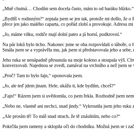
„Mně chutná… Chodím sem docela často, mám to od baráku blízko.“
„Bydlíš v rodinným?“ zeptala jsem se jen tak, protože mi došlo, že o P
přece jen jako malého caparta, co pořád zlobí a provokuje. Adresu mi 
„Jo, máme vilku, rodiče mají dolní patro a já horní, podkrovní.“
Na pár loků bylo ticho. Nakonec jsme se oba rozpovídali o táboře, o h
Smála jsem se a vyprávěla mu, jak jsem si představovala jeho a sebe,
Jeho ruka se nenápadně přesunula na moje koleno a stoupala výš. Chvi
konverzovali. Najednou se zvedl, zamával na vrchního a než jsem se 
„Proč? Tam to bylo fajn,“ oponovala jsem.
„Jo, ale teď jdem jinam. Hele, ukážu ti, kde bydlím, chceš?“
„Fajn!“ Rázem jsem si uvědomila, co jsem řekla. Rozhodně jsem nemí
„Nebo ne, vlastně ani nechci, snad jindy.“ Vykroutila jsem jeho ruku z
„Ale prosím tě! To máš snad strach, že tě znásilním, nebo co?“
Pokrčila jsem rameny a sklopila oči do chodníku. Možná jsem se i zač