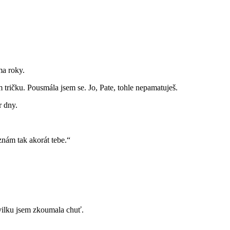
ma roky.
 tričku. Pousmála jsem se. Jo, Pate, tohle nepamatuješ.
r dny.
znám tak akorát tebe.“
hvilku jsem zkoumala chuť.