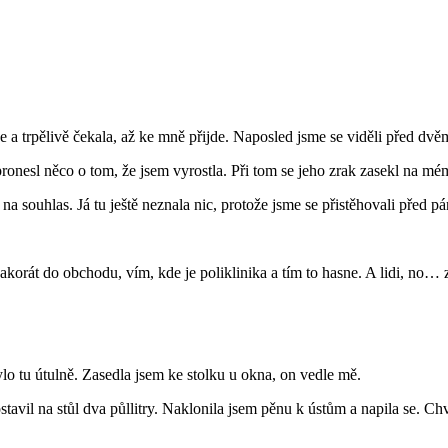
e a trpělivě čekala, až ke mně přijde. Naposled jsme se viděli před dvě
ronesl něco o tom, že jsem vyrostla. Při tom se jeho zrak zasekl na mém
 souhlas. Já tu ještě neznala nic, protože jsme se přistěhovali před pá
 akorát do obchodu, vím, kde je poliklinika a tím to hasne. A lidi, no… 
lo tu útulně. Zasedla jsem ke stolku u okna, on vedle mě.
stavil na stůl dva půllitry. Naklonila jsem pěnu k ústům a napila se. C