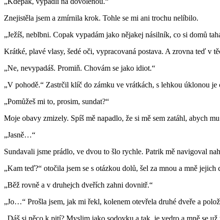
„Kdepak, vypadli na dovolenou.“
Znejistěla jsem a zmírnila krok. Tohle se mi ani trochu nelíbilo.
„Ježíš, neblbni. Copak vypadám jako nějakej násilník, co si domů ta
Krátké, plavé vlasy, šedé oči, vypracovaná postava. A zrovna teď v tě
„Ne, nevypadáš. Promiň. Chovám se jako idiot.“
„V pohodě.“ Zastrčil klíč do zámku ve vrátkách, s lehkou úklonou je 
„Pomůžeš mi to, prosim, sundat?“
Moje obavy zmizely. Spíš mě napadlo, že si mě sem zatáhl, abych mu 
„Jasně…“
Sundavali jsme prádlo, ve dvou to šlo rychle. Patrik mě navigoval nah
„Kam teď?“ otočila jsem se s otázkou dolů, šel za mnou a mně jejich d
„Běž rovně a v druhejch dveřích zahni dovnitř.“
„Jo…“ Prošla jsem, jak mi řekl, kolenem otevřela druhé dveře a polož
„Dáš si něco k pití? Myslim jako sodovku a tak, je vedro a mně se už 