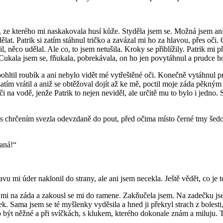
 ze kterého mi naskakovala husí kůže. Styděla jsem se. Možná jsem an
 dělat. Patrik si zatím stáhnul tričko a zavázal mi ho za hlavou, přes 
l, něco udělal. Ale co, to jsem netušila. Kroky se přiblížily. Patrik mi p
 Cukala jsem se, fňukala, pobrekávala, on ho jen povytáhnul a prudce ho
ohltil roubík a ani nebylo vidět mé vytřeštěné oči. Konečně vytáhnul p
se zatím vrátil a aniž se obtěžoval dojít až ke mě, poctil moje záda pě
i na vodě, jenže Patrik to nejen neviděl, ale určitě mu to bylo i jedno. 
se s chrčením svezla odevzdaně do pout, před očima místo černé tmy še
naná!“
vu mi úder naklonil do strany, ale ani jsem necekla. Ještě vědět, co je 
se mi na záda a zakousl se mi do ramene. Zakňučela jsem. Na zadečku jse
ek. Sama jsem se té myšlenky vyděsila a hned ji překryl strach z bolesti
 být něžné a při svíčkách, s klukem, kterého dokonale znám a miluju. Ta