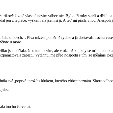
atrikově životě vlastně nevím vůbec nic. Byl o tři roky starší a dělal n
dal jen z legrace, vyškemrala jsem si ji. A teď mi přišla vhod. Alespoň 
rách, o lidech… Piva mizela poměrně rychle a já dostávala trochu vesele
 někde u moře.
lku jsem dělala, že o tom nevím, ale v okamžiku, kdy se málem dotkla m
vzpamatovala zaplatil, vytáhnul mě před hospodu s tím, že měníme loká
nila své ,poprvé‘ prožít s klukem, kterého vůbec neznám. Skoro vůbec
 jeho.
ala trochu červenat.