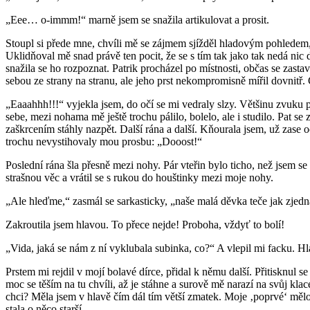
„Eee… o-immm!“ marně jsem se snažila artikulovat a prosit.
Stoupl si přede mne, chvíli mě se zájmem sjížděl hladovým pohledem,
Uklidňoval mě snad právě ten pocit, že se s tím tak jako tak nedá nic
snažila se ho rozpoznat. Patrik procházel po místnosti, občas se zastavi
sebou ze strany na stranu, ale jeho prst nekompromisně mířil dovnitř.
„Eaaahhh!!!“ vyjekla jsem, do očí se mi vedraly slzy. Většinu zvuku p
sebe, mezi nohama mě ještě trochu pálilo, bolelo, ale i studilo. Pat 
zaškrcením stáhly nazpět. Další rána a další. Kňourala jsem, už zase oč
trochu nevystihovaly mou prosbu: „Dooost!“
Poslední rána šla přesně mezi nohy. Pár vteřin bylo ticho, než jsem 
strašnou věc a vrátil se s rukou do houštinky mezi moje nohy.
„Ale hleďme,“ zasmál se sarkasticky, „naše malá děvka teče jak zjed
Zakroutila jsem hlavou. To přece nejde! Proboha, vždyť to bolí!
„Vida, jaká se nám z ní vyklubala subinka, co?“ A vlepil mi facku. Hla
Prstem mi rejdil v mojí bolavé dírce, přidal k němu další. Přitisknul 
moc se těším na tu chvíli, až je stáhne a surově mě narazí na svůj klac
chci? Měla jsem v hlavě čím dál tím větší zmatek. Moje ‚poprvé‘ mělo
stala o něco starší.