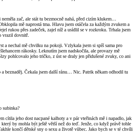
i neměla zač, ale stát tu bezmocně nahá, před cizím klukem…
oči. Obklopila mě naprostá tma. Hlavu jsem otáčela za každým zvukem a
řejel rukou přes zadeček, zajel níž a usídlil se v rozkroku. Trhala jsem
 vrazil dovnitř.
rst a nechal mě chvilku na pokoji. Vzlykala jsem si spíš sama pro
kným šlehancem rákosky. Leknutím jsem nadskočila, ale provazy mě
Slzy pohlcovalo jeho tričko, z úst se draly jen přidušené zvuky, co ani
do a beznaděj. Čekala jsem další ránu… Nic. Patrik někam odhodil tu
to subinka?
m cítila jeho dost nacpané kalhoty a v pár vteřinách mě i napadlo, jak
, který by mohla být ještě větší než do teď. Jenže, co když právě tohle
khle končí dětské sny o sexu a životě vůbec. Jako bych se v té chvíli