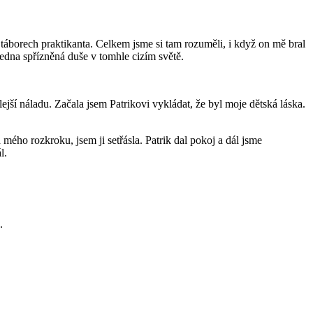
a táborech praktikanta. Celkem jsme si tam rozuměli, i když on mě bral
jedna spřízněná duše v tomhle cizím světě.
jší náladu. Začala jsem Patrikovi vykládat, že byl moje dětská láska.
ého rozkroku, jsem ji setřásla. Patrik dal pokoj a dál jsme
l.
.