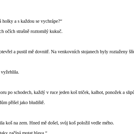
há holky a s každou se vychrápe?“
ch očích strašně roztomilý kukuč.
otevřel a pustil mě dovnitř. Na venkovních stojanech byly roztaženy šňů
vyžehlila.
oru po schodech, každý v ruce jeden koš triček, kalhot, ponožek a slip
ům přišel jako bludiště.
ila koš na zem. Hned mě došel, svůj koš položil vedle mého.
taky začíná motat hlava.“