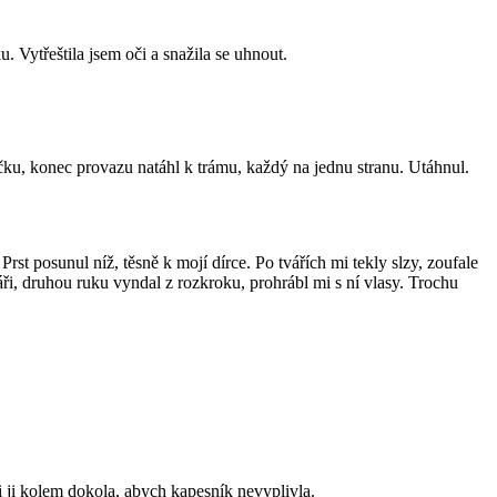
 Vytřeštila jsem oči a snažila se uhnout.
ku, konec provazu natáhl k trámu, každý na jednu stranu. Utáhnul.
st posunul níž, těsně k mojí dírce. Po tvářích mi tekly slzy, zoufale
áři, druhou ruku vyndal z rozkroku, prohrábl mi s ní vlasy. Trochu
 ji kolem dokola, abych kapesník nevyplivla.