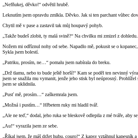
„Nefňukej, děvko!“ odvětil hrubě.
Leknutím jsem opravdu zmlkla. Děvko. Jak si ten parchant vůbec dovol
Chytil mě v pase a zastavil tak můj houpavý pohyb.
„Takže budeš zlobit, ty malá svině?“ Na chvilku mi zmizel z dohledu.
Nožem mi odříznul nohy od sebe. Napadlo mě, pokusit se o kopanec, a
Sykla jsem bolestí.
„Patriku, prosím, ne…“ pomalu jsem nabírala do breku.
„Drž tlamu, nebo to bude ještě horší!“ Kam se poděl ten nevinný výraz?
jsem se snažila mu vymanit, jenže jeho stisk byl neúprosný. Prohlížel 
jsem se uklidnila.
„Pusť mě, prosím…“ zaškemrala jsem.
„Možná i pustím…“ Hřbetem ruky mi hladil tvář.
„Ale ne teď,“ dodal, jeho ruka se bleskově odlepila z mé tváře, aby se 
„Au!“ vyrazila jsem ze sebe.
„Říkal jsem, že máš držet hubu, couro!“ Z kapsy vztáhnul kapesník a