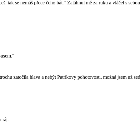
š, tak se nemáš přece čeho bát.“ Zatáhnul mě za ruku a vláčel s sebou
obusem.“
rochu zatočila hlava a nebýt Patrikovy pohotovosti, možná jsem už se
 ráj.