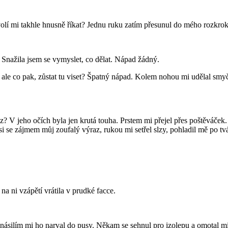
í mi takhle hnusně říkat? Jednu ruku zatím přesunul do mého rozkroku.
 Snažila jsem se vymyslet, co dělat. Nápad žádný.
le co pak, zůstat tu viset? Špatný nápad. Kolem nohou mi udělal smyč
 V jeho očích byla jen krutá touha. Prstem mi přejel přes poštěváček. Pr
si se zájmem můj zoufalý výraz, rukou mi setřel slzy, pohladil mě po tv
na ni vzápětí vrátila v prudké facce.
 násilím mi ho narval do pusy. Někam se sehnul pro izolepu a omotal mi