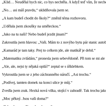
„Klid… Neudělal bych nic, co bys nechtěla. A když teď vím, že nechce
„No… asi máš pravdu,“ uklidňovala jsem se.
„A kam budeš chodit do školy?“ změnil téma rozhovoru.
„Udělala jsem zkoušky na uměleckou.“
„Jako na tu naši? Nebo budeš jezdit jinam?“
Zakroutila jsem hlavou: „Vaši. Mám to z novýho bytu pár stanic aut
„Kamarád je tam taky. Prej to celkem jde, ale matikář je debil.“
„Matematiku zvládám,“ pronesla jsem sebevědomě. Při tom se mi ale t
„Ale, ale, nejsi ty nějaká opilá?“ zeptal se s úšklebkem.
Vykroutila jsem se z jeho záchranného náručí. „Asi trochu.“
„Podívej, tamten domek na konci ulice je můj.“
Zvedla jsem zrak. Hezká nová vilka, stojící v zahradě. Tak trochu jako
„Moc pěkný. Jsou vaši doma?“