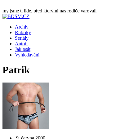
my jsme ti lidé, před kterými nás rodiče varovali
Archiv
Rubriky
Seriály
Autoři
Jak psát
Vyhledávání
Patrik
9. června 2000