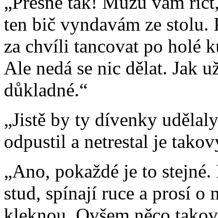
„Přesně tak! Můžu vám říct,
ten bič vyndavám ze stolu. 
za chvíli tancovat po holé k
Ale nedá se nic dělat. Jak už
důkladné.“
„Jistě by ty dívenky udělaly
odpustil a netrestal je tako
„Ano, pokaždé je to stejné.
stud, spínají ruce a prosí o
kleknou. Ovšem něco takovéh