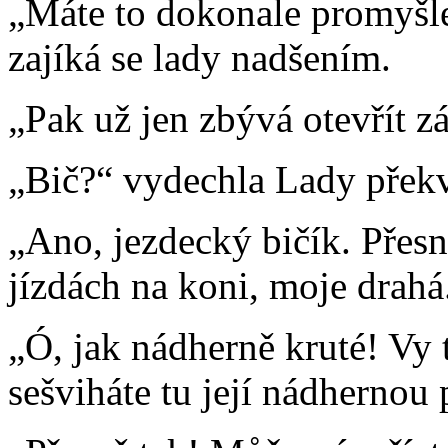
„Máte to dokonale promyšle
zajíká se lady nadšením.
„Pak už jen zbývá otevřít zá
„Bič?“ vydechla Lady přek
„Ano, jezdecký bičík. Přesn
jízdách na koni, moje drahá
„Ó, jak nádherně kruté! Vy
sešviháte tu její nádhernou