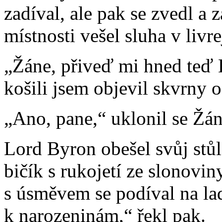
zadíval, ale pak se zvedl a 
místnosti vešel sluha v livre
„Žáne, přiveď mi hned teď 
košili jsem objevil skvrny 
„Ano, pane,“ uklonil se Žán
Lord Byron obešel svůj stůl
bičík s rukojetí ze slonovin
s úsměvem se podíval na la
k narozeninám,“ řekl pak.