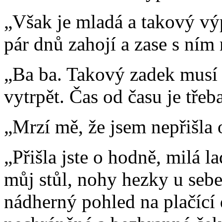
„Však je mladá a takový výpr
pár dnů zahojí a zase s ní
„Ba ba. Takový zadek musí 
vytrpět. Čas od času je tře
„Mrzí mě, že jsem nepřišla 
„Přišla jste o hodně, milá l
můj stůl, nohy hezky u sebe
nádherný pohled na plačící 