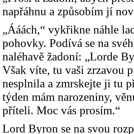
napřáhnu a způsobím jí nov
„Ááách,“ vykřikne náhle lad
pohovky. Podívá se na svéh
naléhavě žadoní: „Lorde By
Však víte, tu vaši zrzavou p
nesplnila a zmrskejte ji tu 
týden mám narozeniny, věnu
příteli. Moc vás prosím.“
Lord Byron se na svou rozp