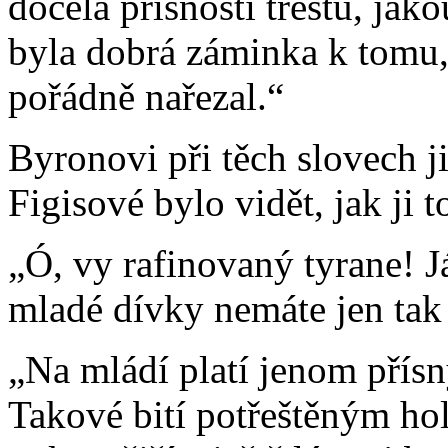
docela přísnosti trestu, jak
byla dobrá záminka k tomu,
pořádně nařezal.“
Byronovi při těch slovech ji
Figisové bylo vidět, jak ji 
„Ó, vy rafinovaný tyrane! J
mladé dívky nemáte jen tak 
„Na mládí platí jenom přísn
Takové bití potřeštěným h