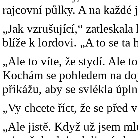
rajcovní půlky. A na každé 
„Jak vzrušující,“ zatleskala 
blíže k lordovi. „A to se ta 
„Ale to víte, že stydí. Ale t
Kochám se pohledem na doj
přikážu, aby se svlékla úpl
„Vy chcete říct, že se před 
„Ale jistě. Když už jsem m