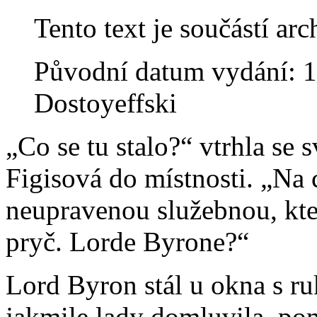
Tento text je součástí 
Původní datum vydání: 1
Dostoyeffski
„Co se tu stalo?“ vtrhla se
Figisová do místnosti. „Na
neupravenou služebnou, kter
pryč. Lorde Byrone?“
Lord Byron stál u okna s r
jakmile lady domluvila, pom