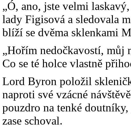
„Ó, ano, jste velmi laskavý,
lady Figisová a sledovala ma
blíží se dvěma sklenkami Ma
„Hořím nedočkavostí, můj m
Co se té holce vlastně přiho
Lord Byron položil skleničk
naproti své vzácné návštěvě
pouzdro na tenké doutníky,
zase schoval.