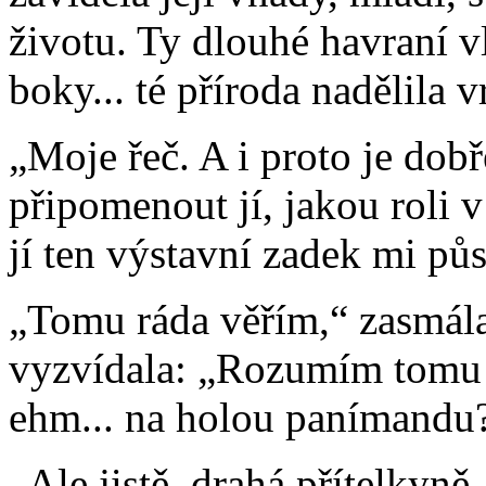
životu. Ty dlouhé havraní v
boky... té příroda nadělila 
„Moje řeč. A i proto je dobř
připomenout jí, jakou roli
jí ten výstavní zadek mi pů
„Tomu ráda věřím,“ zasmála
vyzvídala: „Rozumím tomu ted
ehm... na holou panímandu
„Ale jistě, drahá přítelkyně