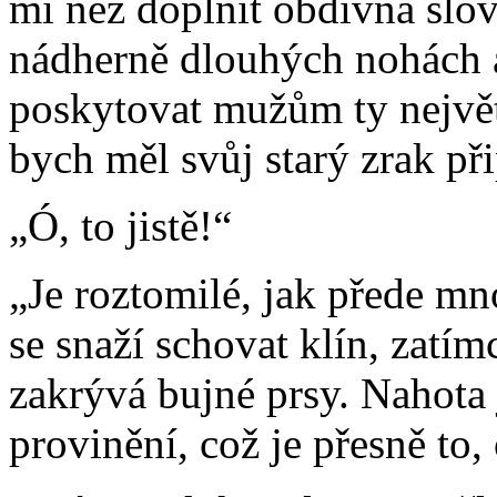
mi než doplnit obdivná slov
nádherně dlouhých nohách 
poskytovat mužům ty největ
bych měl svůj starý zrak př
„Ó, to jistě!“
„Je roztomilé, jak přede mn
se snaží schovat klín, zatí
zakrývá bujné prsy. Nahota j
provinění, což je přesně to, 