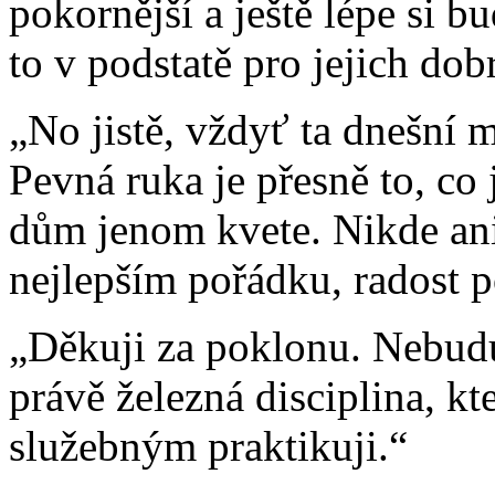
pokornější a ještě lépe si 
to v podstatě pro jejich dob
„No jistě, vždyť ta dnešní
Pevná ruka je přesně to, co 
dům jenom kvete. Nikde an
nejlepším pořádku, radost p
„Děkuji za poklonu. Nebudu 
právě železná disciplina, k
služebným praktikuji.“