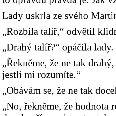
Lady uskrla ze svého Marti
„Rozbila talíř,“ odvětil kl
„Drahý talíř?“ opáčila lady.
„Řekněme, že ne tak drahý, 
jestli mi rozumíte.“
„Obávám se, že ne tak docel
„No, řekněme, že hodnota ro