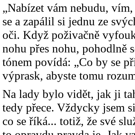
„Nabízet vám nebudu, vím, 
se a zapálil si jednu ze svý
oči. Když poživačně vyfouk
nohu přes nohu, pohodlně s
tónem povídá: „Co by se při
výprask, abyste tomu rozum
Na lady bylo vidět, jak ji 
tedy přece. Vždycky jsem si 
co se říká... totiž, že své sl
to opravdu pravda je. Jak vz