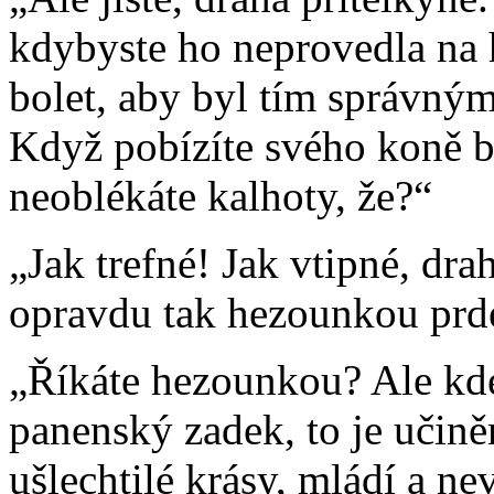
kdybyste ho neprovedla na 
bolet, aby byl tím správný
Když pobízíte svého koně b
neoblékáte kalhoty, že?“
„Jak trefné! Jak vtipné, dr
opravdu tak hezounkou prdel
„Říkáte hezounkou? Ale kde!
panenský zadek, to je učině
ušlechtilé krásy, mládí a ne