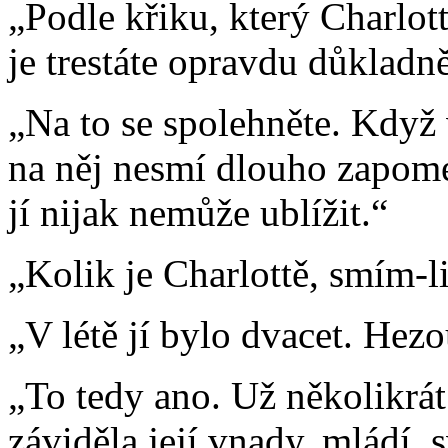
„Podle křiku, který Charlott
je trestáte opravdu důkladn
„Na to se spolehněte. Když 
na něj nesmí dlouho zapome
jí nijak nemůže ublížit.“
„Kolik je Charlottě, smím-li
„V létě jí bylo dvacet. Hez
„To tedy ano. Už několikrát
záviděla její vnady, mládí, 