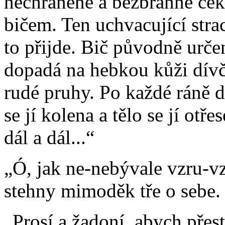
nechráněné a bezbranné čeká
bičem. Ten uchvacující str
to přijde. Bič původně urč
dopadá na hebkou kůži dív
rudé pruhy. Po každé ráně 
se jí kolena a tělo se jí otř
dál a dál...“
„Ó, jak ne-nebývale vzru-vz
stehny mimoděk tře o sebe.
„Prosí a žadoní, abych přest