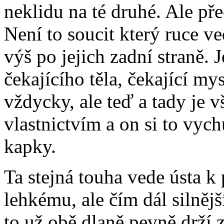
neklidu na té druhé. Ale př
Není to soucit který ruce v
výš po jejich zadní straně. 
čekajícího těla, čekající my
vždycky, ale teď a tady je v
vlastnictvím a on si to vych
kapky.
Ta stejná touha vede ústa k
lehkému, ale čím dál silně
to už obě dlaně pevně drží 