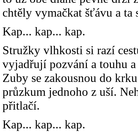
chtěly vymačkat šťávu a ta s
Kap... kap... kap.
Stružky vlhkosti si razí ces
vyjadřují pozvání a touhu 
Zuby se zakousnou do krku 
průzkum jednoho z uší. Neh
přitlačí.
Kap... kap... kap.