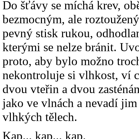
Do šťávy se míchá krev, obět
bezmocným, ale roztoužený
pevný stisk rukou, odhodla
kterými se nelze bránit. Uvo
proto, aby bylo možno troc
nekontroluje si vlhkost, ví 
dvou vteřin a dvou zasténán
jako ve vlnách a nevadí jim
vlhkých tělech.
Kap... kap... kap.