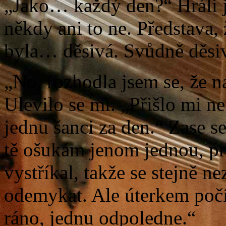
„Jako… každý den?“ Hráli j
někdy ani to ne. Představa,
byla… děsivá. Svůdně děsi
„No, rozhodla jsem se, že n
Ulevilo se mi. „Přišlo mi ne
jednu šanci za den.“ Zase se
tě ošukám jenom jednou, pro
vystříkal, takže se stejně n
odemykat. Ale úterkem počí
ráno, jednu odpoledne.“