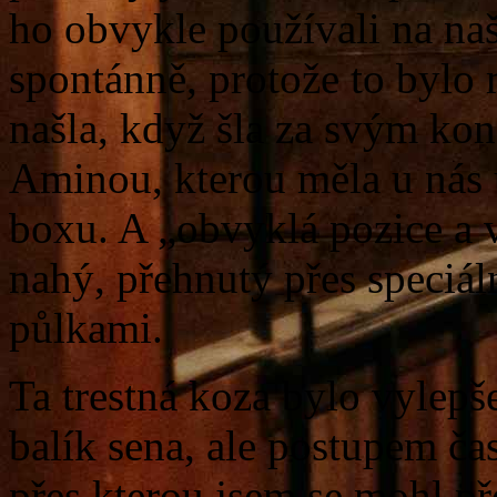
ho obvykle používali na naš
spontánně, protože to bylo
našla, když šla za svým ko
Aminou, kterou měla u nás 
boxu. A „obvyklá pozice a
nahý, přehnutý přes speciál
půlkami.
Ta trestná koza bylo vylepš
balík sena, ale postupem ča
přes kterou jsem se mohl p