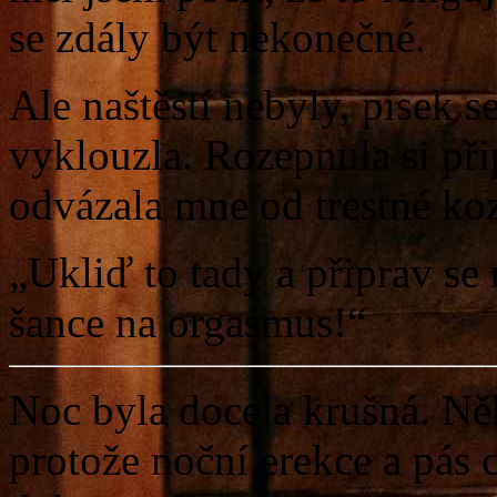
se zdály být nekonečné.
Ale naštěstí nebyly, písek 
vyklouzla. Rozepnula si při
odvázala mne od trestné ko
„Ukliď to tady a připrav se 
šance na orgasmus!“
Noc byla docela krušná. Něk
protože noční erekce a pás 