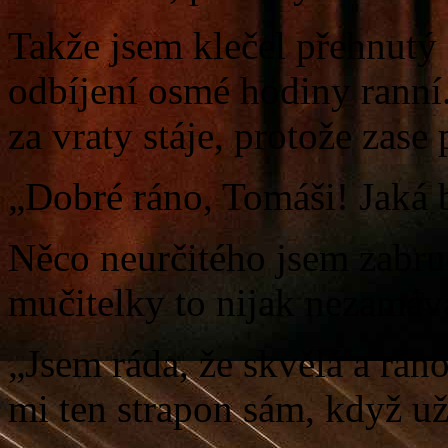
Takže jsem klečel přehnutý 
odbíjení osmé hodiny ranní
za vraty stáje, protože zas
„Dobré ráno, Tomáši! Jaká 
Něco neurčitého jsem zabru
mučitelky to nijak nezamáv
„Jsem ráda, že skvělá a ráno
mi ten strapon sám, když už 