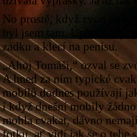
užívala výprasky. Já až tak 
No prostě, když zvon na kos
byl jsem tam. Úplně nahý, 
zadku a klecí na penisu.
„Ahoj Tomáši,“ ozval se zvo
A hned za ním typické cvakn
mobilů dodnes používají jak
i když dnešní mobily žádno
mohla cvakat, dávno nemají. 
fotku, ať vidí jak se o tebe 