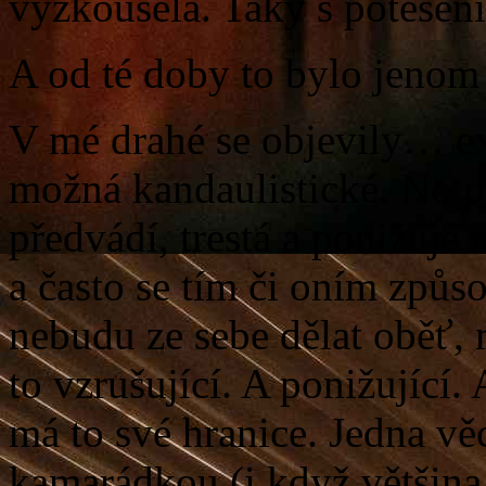
vyzkoušela. Taky s potěšen
A od té doby to bylo jenom 
V mé drahé se objevily… ex
možná kandaulistické. No p
předvádí, trestá a ponižuje
a často se tím či oním způ
nebudu ze sebe dělat oběť, m
to vzrušující. A ponižující.
má to své hranice. Jedna vě
kamarádkou (i když většina