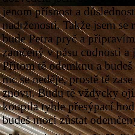
jenom přísnost a důslednost
nadrženosti. Takže jsem se 
bude Petra pryč a připravím
zamčený v pásu cudnosti a j
Přitom tě odemknu a budeš m
nic se neděje, prostě tě zas
znovu. Budu tě vždycky ojí
koupila tyhle přesýpací hod
budeš moci zůstat odemčen