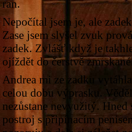
ran.
Nepočítal jsem je, ale zadek
Zase jsem slyšel zvuk prová
zadek. Zvlášť když je takhl
ojíždět do čerstvě zmrskané
Andrea mi ze zadku vytáhla
celou dobu výprasku. Věděl
nezůstane nevyužitý. Hned 
postroj s připínacím penisem