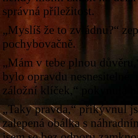
správná příležitost.
„Myslíš že to zvládnu?“ zep
pochybovačně.
„Mám v tebe plnou důvěru,“
bylo opravdu nesnesitelné, 
záložní klíček,“ pokynula 
„Taky pravda,“ přikývnul j
zalepená obálka s náhradní
jsem se bez odporu zamknou