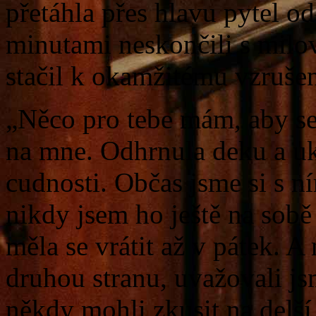
přetáhla přes hlavu pytel 
minutami neskončili s milo
stačil k okamžitému vzrušen
„Něco pro tebe mám, aby se
na mne. Odhrnula deku a uk
cudnosti. Občas jsme si s ní
nikdy jsem ho ještě na sobě
měla se vrátit až v pátek.
druhou stranu, uvažovali j
někdy mohli zkusit na delší