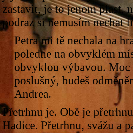
zastavit, je to jenom plast, 
podraz si nemusím nechat lí
Petra mi tě nechala na hra
poledne na obvyklém míst
obvyklou výbavou. Moc s
poslušný, budeš odměněn.
Andrea.
Přetrhnu je. Obě je přetrhn
Hadice. Přetrhnu, svážu a 