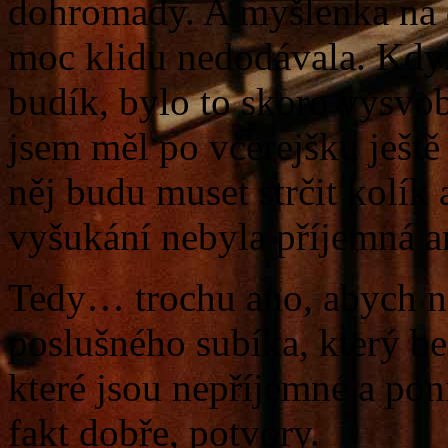
dohromady. A myšlenka na d
moc klidu nedodávala. Když
budík, bylo to skoro vysvo
jsem měl po včerejšku ještě
něj budu muset strčit kolík
vyšukání nebyla příjemná an
Tedy… trochu ano, abych ne
poslušného subíka, který b
které jsou nepříjemné a po
fakt dobře, potvory.