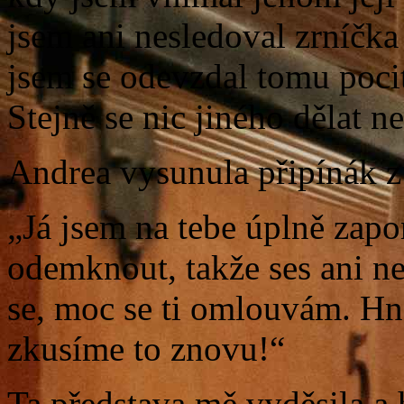
jsem ani nesledoval zrníčka
jsem se odevzdal tomu poci
Stejně se nic jiného dělat n
Andrea vysunula připínák z 
„Já jsem na tebe úplně zap
odemknout, takže ses ani n
se, moc se ti omlouvám. Hn
zkusíme to znovu!“
Ta představa mě vyděsila a 