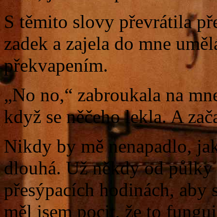
S těmito slovy převrátila př
zadek a zajela do mne uměl
překvapením.
„No no,“ zabroukala na mne
když se něčeho lekla. A zača
Nikdy by mě nenapadlo, jak
dlouhá. Už někdy od půlky 
přesýpacích hodinách, aby s
měl jsem pocit, že to fungu