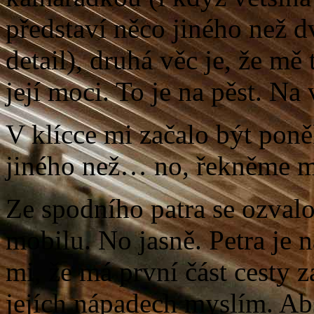
představí něco jiného než dv
detail), druhá věc je, že 
její moci. To je na pěst. Na
V klícce mi začalo být pon
jiného než… no, řekněme m
Ze spodního patra se ozvalo
mobilu. No jasně. Petra je 
mi, že má první část cesty z
jejích nápadech myslím. Ab