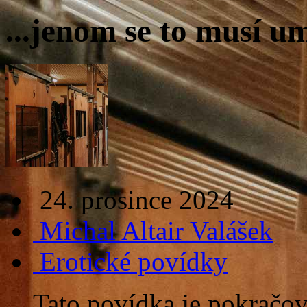
...jenom se to musí u
24. prosince 2024
Michal Altair Valášek
Erotické povídky
Tato povídka je pokračo