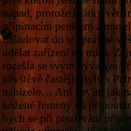
nápad, protože hrátky větš
připínacím penisem a musel
naštelovat do té správné vý
udělat zařízení na míru. Z
rozešla se svým bývalým př
návštěvě častěji. Byly s Pet
nabízelo… Ani nevím jak n
kožené řemeny na připoután
bych se při používání připín