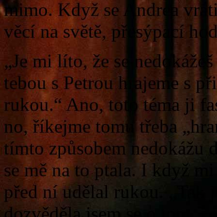
mimo. Když se Andrea vráti
věcí na světě, přesýpací hod
„Je mi líto, že se nedokážeš 
tebou s Petrou hrajeme s př
rukou.“ Ano, toto téma ji 
no, říkejme tomu třeba „hra
tímto způsobem nedokážu 
se mě na to ptala. I když m
před ní udělal rukou. „Tak j
dozvěděla jsem se o tom, že 