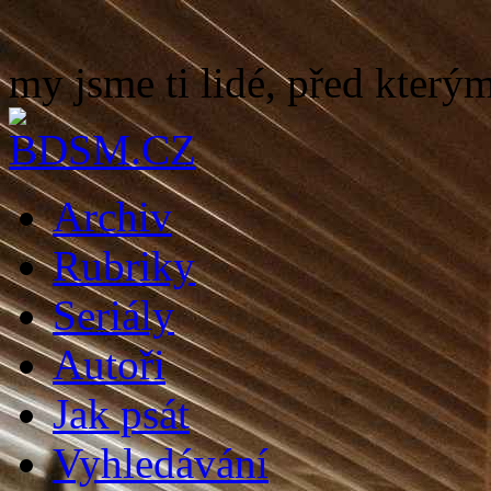
my jsme ti lidé, před kterým
Archiv
Rubriky
Seriály
Autoři
Jak psát
Vyhledávání