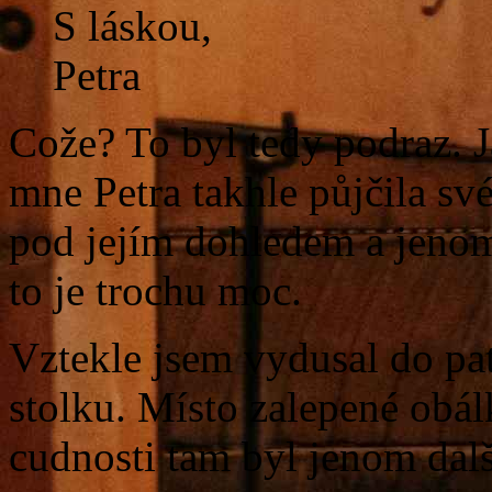
S láskou,
Petra
Cože? To byl tedy podraz. J
mne Petra takhle půjčila sv
pod jejím dohledem a jenom 
to je trochu moc.
Vztekle jsem vydusal do pat
stolku. Místo zalepené obá
cudnosti tam byl jenom další