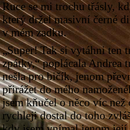
Ruce se mi trochu třásly, k
který držel masivní černé di
v mém zadku.
„Super! Tak si vytáhni ten 
zpátky,“ poplácala Andrea t
nešla pro bičík, jenom převr
přirážet do mého namoženéh
jsem kňučel o něco víc než 
rychleji dostal do toho zvl
kdy jsem vnímal jenom její 