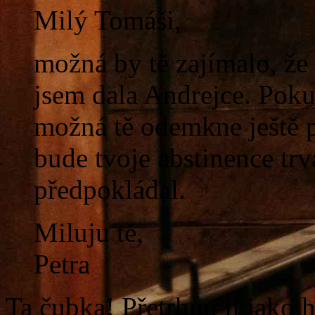
Milý Tomáši,
možná by tě zajímalo, že
jsem dala Andrejce. Pok
možná tě odemkne ještě 
bude tvoje abstinence tr
předpokládal.
Miluju tě,
Petra
Ta čubka! Přetrhnu ji jako h