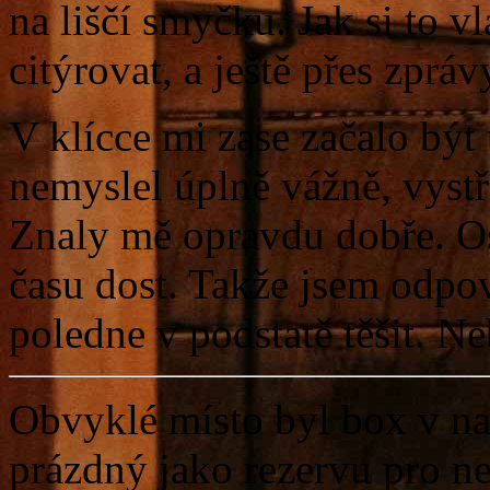
na liščí smyčku. Jak si to 
citýrovat, a ještě přes zpráv
V klícce mi zase začalo být 
nemyslel úplně vážně, vystř
Znaly mě opravdu dobře. Os
času dost. Takže jsem odpov
poledne v podstatě těšit. N
Obvyklé místo byl box v naší
prázdný jako rezervu pro n