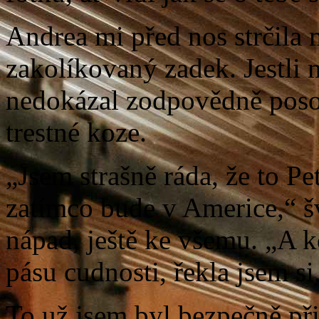
Andrea mi před nos strčila 
zakolíkovaný zadek. Jestli m
nedokázal zodpovědně posou
trestné koze.
„Jsem strašně ráda, že to Pe
zatímco bude v Americe,“ šv
nápad, ještě ke všemu. „A k
pásu cudnosti, řekla jsem si
To už jsem byl bezpečně př