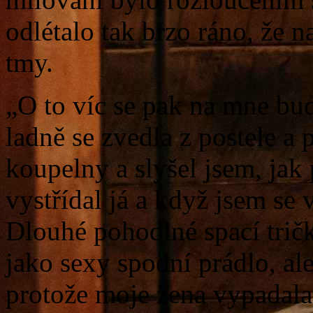
odlétalo tak brzo ráno, že na
tmy.
„O to víc se pak na mne bud
ladně se zvedla z postele a
koupelny a slyšel jsem, jak 
vystřídal já a když jsem se v
Dlouhé pohodlné spací trič
jako sexy spodní prádlo, ale
protože moje žena vypadala