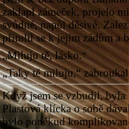
zaklapl zámeček, projelo mi
svůdné, napůl děsivé. Zalezl
přitulil se k jejím zádům a 
„Miluju tě, lásko.“
„Taky tě miluju,“ zabroukal
Když jsem se vzbudil, byla
Plastová klícka o sobě dáva
bylo poněkud komplikovaněj