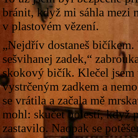
bránit, když mi sáhla mezi 
v plastovém vězení.
„Nejdřív dostaneš bičíkem. 
sešvihanej zadek,“ zabrouka
skokový bičík. Klečel jsem
vystrčeným zadkem a nemohl
se vrátila a začala mě mrsk
mohl: skučet bolestí, když př
zastavilo. Naopak se potěše