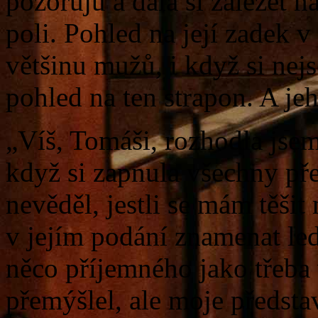
pozoruju a dala si záležet
poli. Pohled na její zadek v
většinu mužů, i když si nejs
pohled na ten strapon. A jeh
„Víš, Tomáši, rozhodla jsem 
když si zapnula všechny pře
nevěděl, jestli se mám těši
v jejím podání znamenat led
něco příjemného jako třeba 
přemýšlel, ale moje předsta