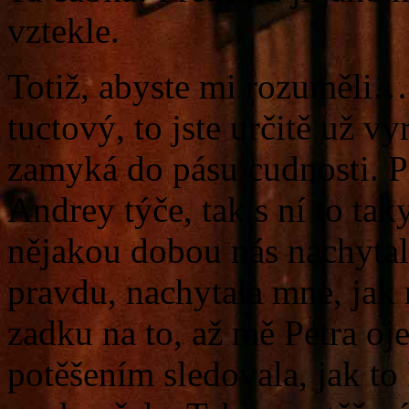
vztekle.
Totiž, abyste mi rozuměli…
tuctový, to jste určitě už v
zamyká do pásu cudnosti. P
Andrey týče, tak s ní to tak
nějakou dobou nás nachytal
pravdu, nachytala mne, jak
zadku na to, až mě Petra oj
potěšením sledovala, jak to 