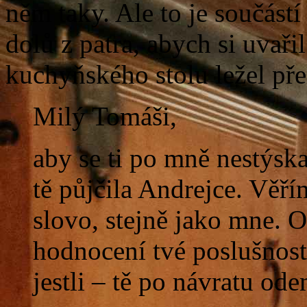
něm taky. Ale to je součástí
dolů z patra, abych si uvaři
kuchyňského stolu ležel pře
Milý Tomáši,
aby se ti po mně nestýsk
tě půjčila Andrejce. Věří
slovo, stejně jako mne. O
hodnocení tvé poslušnost
jestli – tě po návratu od