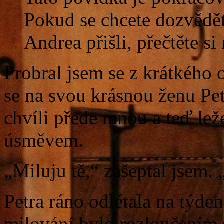
Pokud se chcete dozvědět
Andrea přišli, přečtěte si 
Probral jsem se z krátkého 
se na svou krásnou ženu Pet
chvíli přede mnou a teď lež
úsměvem.
„Miluju tě,“ zašeptal jsem.
Petra ráno odlétala na týden
milování bylo rozloučením s