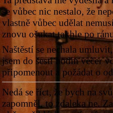
se vůbec nic nestalo, že nep
vlastně vůbec udělat nemus
znovu ošukat takhle po rán
Naštěstí se nechala umluvit
jsem do šesti hodin večer v
připomenout a požádat o od
Nedá se říct, že bych na sv
zapomněl, to zdaleka ne. Za