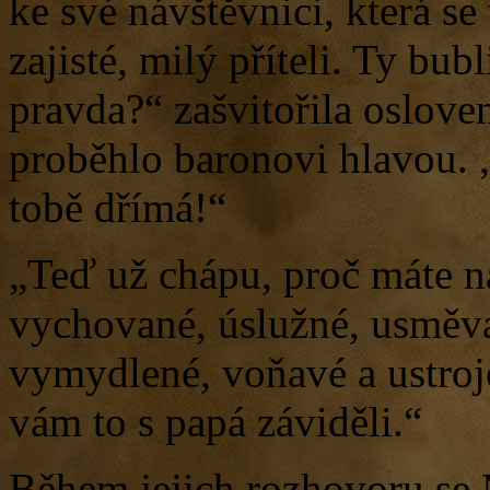
ke své návštěvnici, která s
zajisté, milý příteli. Ty bub
pravda?“ zašvitořila oslove
proběhlo baronovi hlavou. 
tobě dřímá!“
„Teď už chápu, proč máte n
vychované, úslužné, usměva
vymydlené, voňavé a ustroj
vám to s papá záviděli.“
Během jejich rozhovoru se 