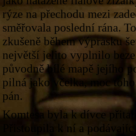
jako natažené fialové žížalk
rýze na přechodu mezi zade
směřovala poslední rána. Toh
zkušeně během výprasku šetř
největší jelito vyplnilo bez
původně bílé mapě jejího po
pilná jako včelka, moc toho
pán.
Komtesa byla k dívce přit
Přistoupila k ní a podávajíc