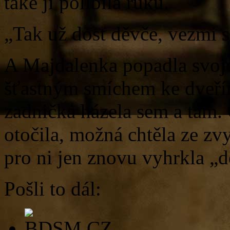
také jí políbila ruku.
„Tak už dost děvče, vezmi si
A Majdalenka popadla svoje 
šťastným smíchem ke dveřím
zadnička házela sem a tam. O
otočila, možná chtěla ze zvy
pro ni jen znovu vyhrkla „dě
Pošli to dál: