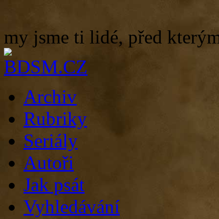
my jsme ti lidé, před kterým
Archiv
Rubriky
Seriály
Autoři
Jak psát
Vyhledávání