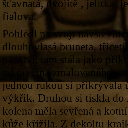
šťavnatá, dvojitě , jelítka, 
fialova.
Pohlédl na svoji návštěvnici
dlouhovlasá bruneta, třicet
panství, tam stála jako při
od dívčina zmalovaného zad
jednou rukou si přikrývala ú
výkřik. Druhou si tiskla do 
kolena měla sevřená a kotn
kůže křížila. Z dekoltu kra