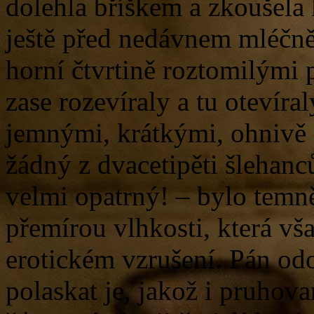
dolehla bříškem a zkoušela
ještě před nedávnem mléčně
horní čtvrtině roztomilými p
zase rozevíraly a tu otevíra
jemnými, krátkými, ohnivě 
žádný z dvacetipěti šlehanc
velmi opatrný! – bylo temně
přemírou vlhkosti, která vša
erotickém vzrušení. Pán odo
polaskat je, jakož i pruhov