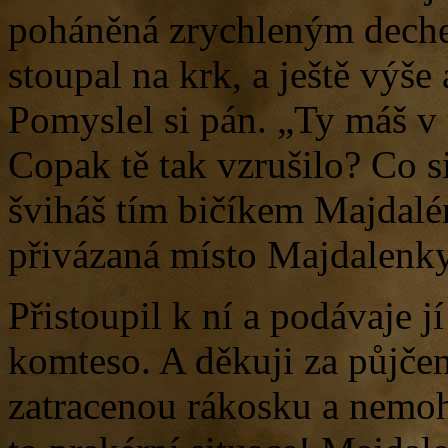
poháněná zrychleným deche
stoupal na krk, a ještě výše
Pomyslel si pán. „Ty máš v 
Copak tě tak vzrušilo? Co s
šviháš tím bičíkem Majdalén
přivázaná místo Majdalenk
Přistoupil k ní a podávaje jí
komteso. A děkuji za půjčen
zatracenou rákosku a nemo