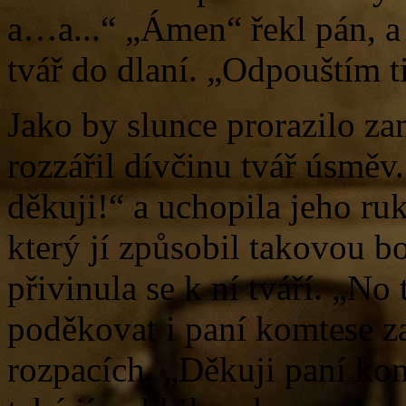
a…a...“ „Ámen“ řekl pán, a v
tvář do dlaní. „Odpouštím 
Jako by slunce prorazilo z
rozzářil dívčinu tvář úsměv
děkuji!“ a uchopila jeho ruk
který jí způsobil takovou bol
přivinula se k ní tváří. „No 
poděkovat i paní komtese za
rozpacích. „Děkuji paní kom