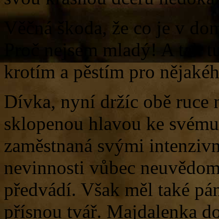
Věčná škoda, že co je v dom
Proč nejsem mladý! A tak t
krotím a pěstím pro nějaké
Dívka, nyní držíc obě ruce 
sklopenou hlavou ke svému 
zaměstnaná svými intenzivn
nevinnosti vůbec neuvědom
předvádí. Však měl také pán
přísnou tvář. Majdalenka d