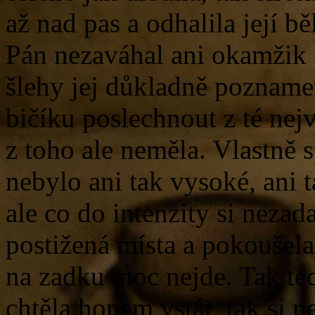
až nad pas a odhalila její bě
Pán nezaváhal ani okamžik a
šlehy jej důkladně poznamen
bičíku poslechnout z té nej
z toho ale neměla. Vlastně s
nebylo ani tak vysoké, ani 
ale co do intenzity si nezada
postižená místa a pokoušela 
na zadku moc nejde. Tak ted
chtěla honem vstát, tak si n