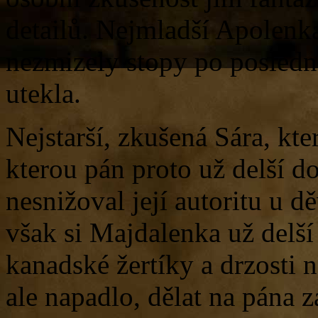
detailů. Nejmladší Apolenka,
nezmizely stopy po posledn
utekla.
Nejstarší, zkušená Sára, kte
kterou pán proto už delší d
nesnižoval její autoritu u d
však si Majdalenka už delší
kanadské žertíky a drzosti 
ale napadlo, dělat na pána 