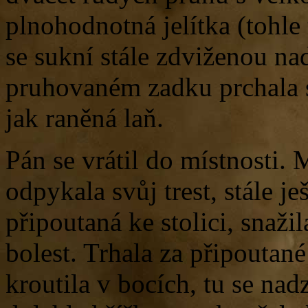
plnohodnotná jelítka (tohle
se sukní stále zdviženou n
pruhovaném zadku prchala 
jak raněná laň.
Pán se vrátil do místnosti. 
odpykala svůj trest, stále je
připoutaná ke stolici, snaž
bolest. Trhala za připoutané
kroutila v bocích, tu se nad