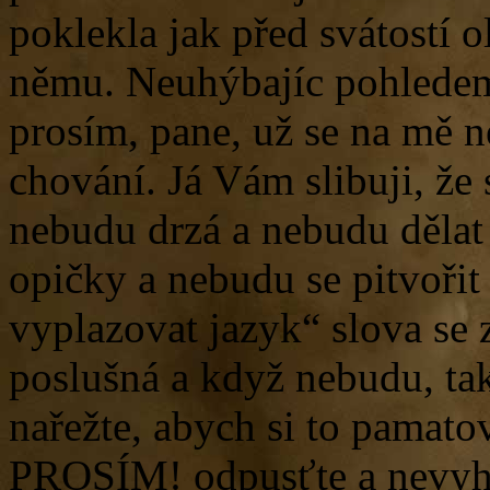
poklekla jak před svátostí ol
němu. Neuhýbajíc pohledem
prosím, pane, už se na mě 
chování. Já Vám slibuji, že
nebudu drzá a nebudu dělat 
opičky a nebudu se pitvoři
vyplazovat jazyk“ slova se 
poslušná a když nebudu, ta
nařežte, abych si to pamato
PROSÍM! odpusťte a nevyhá