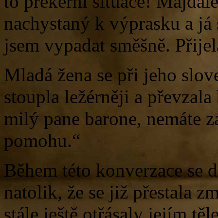
to prekérní situace! Majdal
nachystaný k výprasku a já
jsem vypadat směšně. Přijel
Mladá žena se při jeho slove
stoupla ležérněji a převzala 
milý pane barone, nemáte z
pomohu.“
Během této konverzace se d
natolik, že se již přestala z
stále ještě otřásaly jejím těl