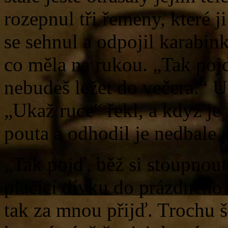
rozepnul tři řemeny, které j
se sehnul a odpojil karabin
co měla na rukou. „Tak pojď
nebudeš ležet do večera.“ Uc
„Ukaž ruce“ řekl, a když je
pouta a odhodil je nedbale n
„Tak pojď, běž si stoupnou
plačící dívku do prázdného 
tak za mnou přijď. Trochu 