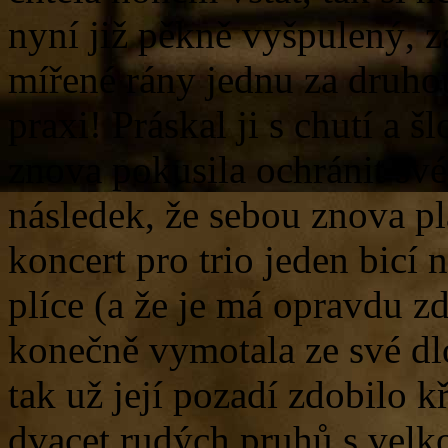
nyní již pěkně vyšpulený, za
mířené rány jednu za druho
praxi! Práskal ji s chutí a š
znova pokusila ochránit své
následek, že sebou znova pl
koncert pro trio jeden bicí 
plíce (a že je má opravdu z
konečně vymotala ze své dl
tak už její pozadí zdobilo 
dvacet rudých pruhů s velk