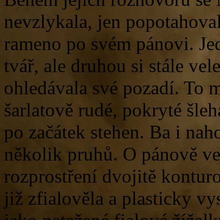
nevzlykala, jen popotahoval
rameno po svém pánovi. Jed
tvář, ale druhou si stále ve
ohledávala své pozadí. To 
šarlatově rudé, pokryté šle
po začátek stehen. Ba i nah
několik pruhů. O pánově ve
rozprostření dvojitě kontur
již zfialověla a plasticky v