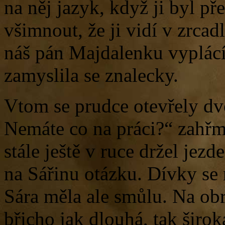
na něj jazyk, když ji byl př
všimnout, že ji vidí v zrcad
náš pán Majdalenku vyplácí.
zamyslila se znalecky.
Vtom se prudce otevřely dve
Nemáte co na práci?“ zahřm
stále ještě v ruce držel jez
na Sářinu otázku. Dívky se 
Sára měla ale smůlu. Na obr
břicho jak dlouhá, tak širok