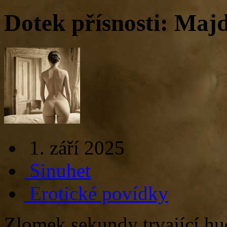
Dotek přísnosti: Maj
1. září 2025
Sinuhet
Erotické povídky
Zlomek sekundy trvající huč