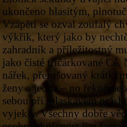
ukončeno hlasitým, plnotu
Vzápětí se ozval zoufalý c
výkřik, který jako by necht
zahradník a příležitostný m
jako čisté tříčárkované Cé.
nářek, přerušovaný krátkým
ženy a jedna – no řekněme z
sebou při mlaskavém práskn
vyjekly. Všechny dobře vědě
osobní zkušenost jim fantaz