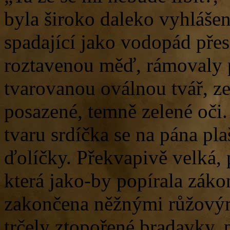
byla široko daleko vyhlášen
spadající jako vodopád přes
roztavenou měď, rámovaly 
tvarovanou oválnou tvář, ze
posazené, temně zelené oči.
tvaru srdíčka se na pána pla
ďolíčky. Překvapivě velká, 
která jako-by popírala záko
zakončena něžnými růžovým
trčely ztopořené bradavky,