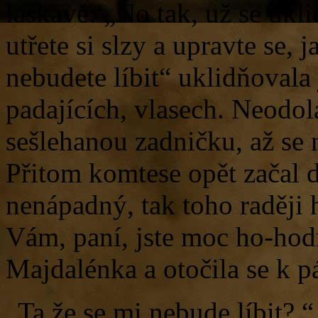
laskavě: „No tak, už se ukli
utřete si slzy a upravte se,
nebudete líbit“ uklidňovala 
padajících, vlasech. Neodolal
sešlehanou zadničku, až se 
Přitom komtese opět začal d
nenápadný, tak toho raději
Vám, paní, jste moc ho-hod
Majdalénka a otočila se k p
„Ta že se mi nebude líbit?,