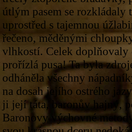
útlým pasem se rozkládaly t
uprostřed s tajemnou úžlabi
řečeno, měděnými chloupky,
vlhkostí. Celek doplňovaly 
prořízlá pusa! Ta byla zdro
odháněla všechny nápadníky,
na dosah jejího ostrého jaz
ji její táta, baronův hajný,
Baronovy výchovné metody 
svou krásnou dceru nedokáza