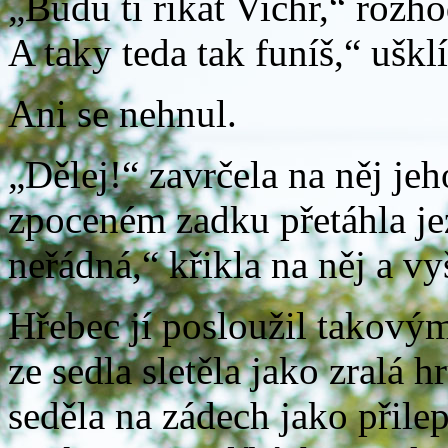
„Budu ti říkat Vichr,“ rozh
A taky teda tak funíš,“ uškl
Ani se nehnul.
„Dělej!“ zavrčela na něj je
zpoceném zadku přetáhla je
neřádná,“ křikla na něj a vy
Hřebec jí posloužil takový
ze sedla sletěla jako zralá 
seděla na zádech jako přilep