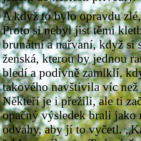
A když to bylo opravdu zlé, 
Proto si nebyl jist těmi klet
brunátní a nařvaní, když si 
ženská, kterou by jednou ran
bledí a podivně zamlklí, k
takového navštívila víc než
Někteří je i přežili, ale ti 
opačný výsledek brali jako 
odvahy, aby jí to vyčetl. „