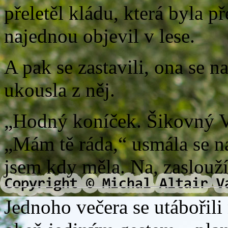
přeletěl kládu, která byla p
najednou objevil v lese.
A pak se zastavili, ona se n
ukousla z něj.
„Hodný koníček. Šikovný Vi
„Mám tě ráda,“ usmála se na
jsem kdy měla. Na, zasloužíš
Jednoho večera se utábořili 