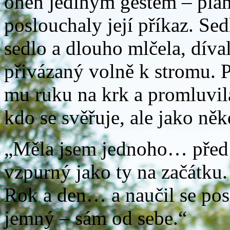
oheň jediným gestem – plam
poslouchaly její příkaz. Sed
sedlo a dlouho mlčela, díval
přivázaný volně k stromu. P
mu ruku na krk a promluvila
kdo se svěřuje, ale jako něk
„Měla jsem jednoho… před le
vzpurný jako ty na začátku. 
Rok a den… a naučil se pos
jemný – sám od sebe.“