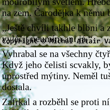
modrobílým světlem. Hřebci
na zem. Čarodějka k němu b
„Ještě chvíli takhle blbni a
vyléčit neumím ani já.“
Vyhrabal se na všechny čtyř
Když jeho čelisti scvakly, 
uprostřed mýtiny. Neměl tuš
dostala.
Zafrkal a rozběhl se proti 