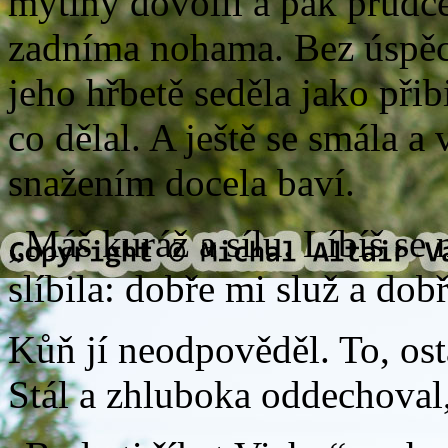
mýtiny dovolil a pak prudce 
zadníma nohama. Bez úspěch
jeho hřbetě seděla jako přibi
co dělal. A ještě se smála 
snažením docela baví.
„Máš kuráž a sílu. Líbíš se m
slíbila: dobře mi služ a dob
Kůň jí neodpověděl. To, ost
Stál a zhluboka oddechoval