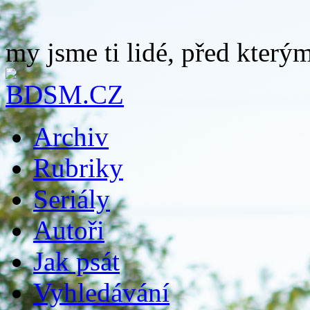
my jsme ti lidé, před kterým
Archiv
Rubriky
Seriály
Autoři
Jak psát
Vyhledávání