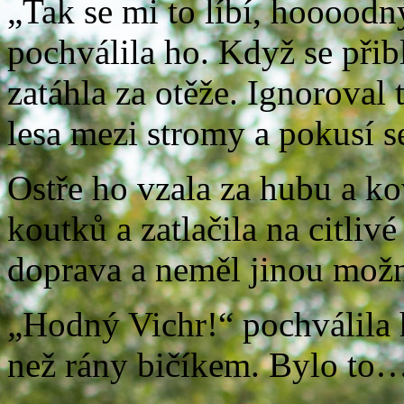
„Tak se mi to líbí, hooood
pochválila ho. Když se přibl
zatáhla za otěže. Ignoroval 
lesa mezi stromy a pokusí se
Ostře ho vzala za hubu a ko
koutků a zatlačila na citliv
doprava a neměl jinou možno
„Hodný Vichr!“ pochválila h
než rány bičíkem. Bylo to…