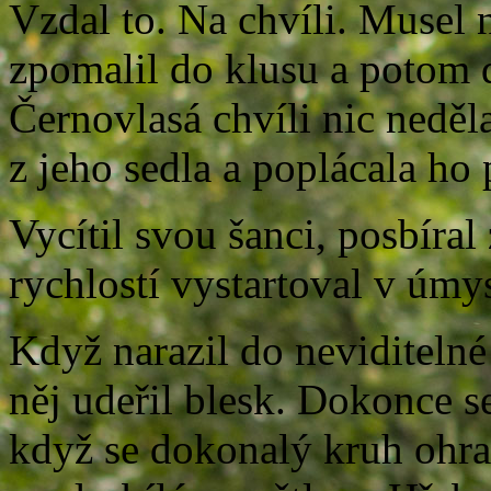
Vzdal to. Na chvíli. Musel n
zpomalil do klusu a potom d
Černovlasá chvíli nic neděla
z jeho sedla a poplácala ho
Vycítil svou šanci, posbíral
rychlostí vystartoval v úmy
Když narazil do neviditelné
něj udeřil blesk. Dokonce 
když se dokonalý kruh ohran