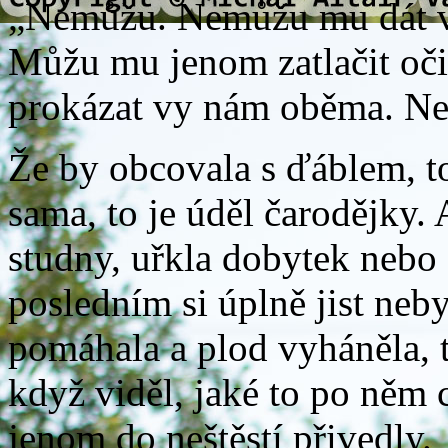
„Nemůžu. Nemůžu mu dát ví
Můžu mu jenom zatlačit oči
prokázat vy nám oběma. N
Že by obcovala s ďáblem, to
sama, to je úděl čarodějky. 
studny, uřkla dobytek nebo s
posledním si úplně jist ne
pomáhala a plod vyháněla, 
když viděl, jaké to po něm c
jenom do neštěstí přivedly.