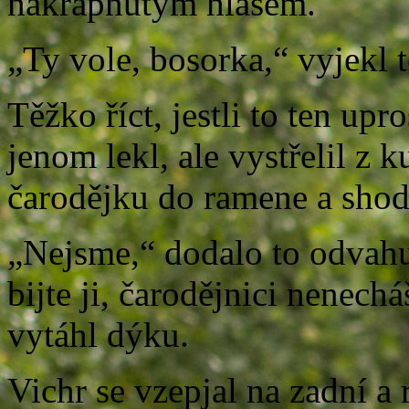
nakřápnutým hlasem.
„Ty vole, bosorka,“ vyjekl t
Těžko říct, jestli to ten up
jenom lekl, ale vystřelil z k
čarodějku do ramene a shodil
„Nejsme,“ dodalo to odvahu 
bijte ji, čarodějnici nenech
vytáhl dýku.
Vichr se vzepjal na zadní a