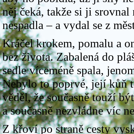
něj čeká, takže si ji srovna
nespadla – a vydal se z měs
Kráčel krokem, pomalu a on
bez života. Zabalená do pláš
sedle víceméně spala, jenom 
Nebylo to poprvé, její kůň t
věděl, že současně touží bý
a současně nezvládne víc n
Z křoví po straně cesty vysk