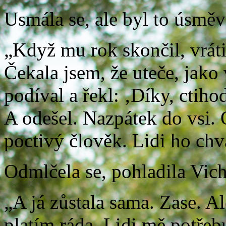
Usmála se, ale byl to úsměv
„Když mu rok skončil, vráti
Čekala jsem, že uteče, jako 
podíval a řekl: ‚Díky, ctiho
A odešel. Nazpátek do vsi. Ož
poctivý člověk. Lidi ho chvá
Odmlčela se, pohladila Vich
„A já zůstala sama. Zase. Al
platím ráda. Lidi mě potřebu