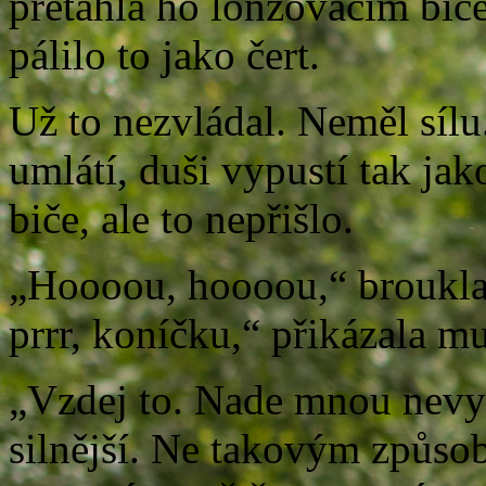
přetáhla ho lonžovacím bič
pálilo to jako čert.
Už to nezvládal. Neměl sílu
umlátí, duši vypustí tak jak
biče, ale to nepřišlo.
„Hoooou, hoooou,“ broukla 
prrr, koníčku,“ přikázala mu
„Vzdej to. Nade mnou nevyh
silnější. Ne takovým způsobe