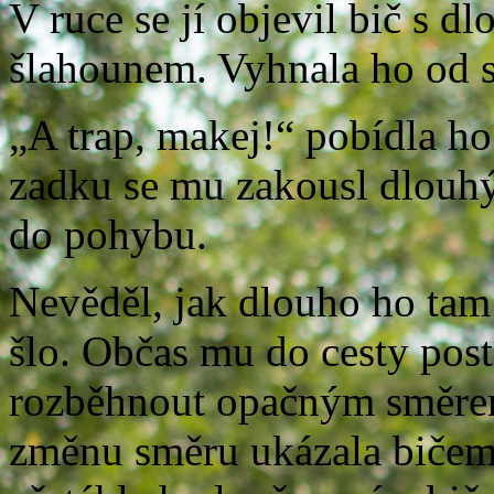
V ruce se jí objevil bič s dl
šlahounem. Vyhnala ho od s
„A trap, makej!“ pobídla h
zadku se mu zakousl dlouhý
do pohybu.
Nevěděl, jak dlouho ho tam 
šlo. Občas mu do cesty post
rozběhnout opačným směrem
změnu směru ukázala bičem.