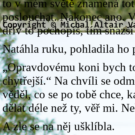
to v mém světě znamená toté
poslouchat. Nakonec ano. 
dřív to pochopíš, tím snazší
Natáhla ruku, pohladila ho 
„Opravdovému koni bych toh
chytřejší.“ Na chvíli se odm
věděl, co se po tobě chce, 
dělat déle než ty, věř mi. 
A zle se na něj ušklíbla.