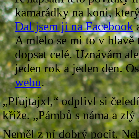
kamarádky na koni, který
Dal jsem ji na Facebook
a
A mlelo se mi to v hlavě 
dopsat celé. Uznávám ale,
jeden rok a jeden den. Os
webu
.
„Pfujtajxl,“ odplivl si čeled
kříže. „Pámbů s náma a zlý 
Neměl z ní dobrý pocit. Ne