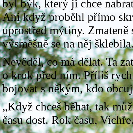
byl býk, který ji chce nabra
Ani když proběhl přímo skrz
uprostřed mýtiny. Zmateně se
výsměšně se na něj šklebila
Nevěděl, co má dělat. Ta za
o krok před ním. Příliš ryc
bojovat s někým, kdo obcuj
„Když chceš běhat, tak může
času dost. Rok času, Vichře