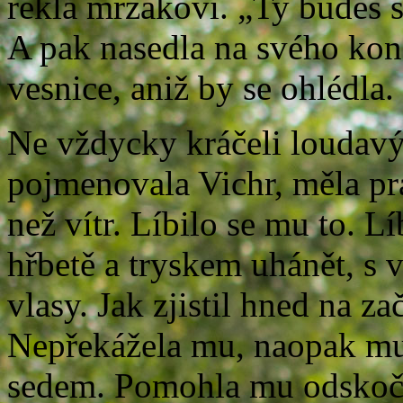
řekla mrzákovi. „Ty budeš sl
A pak nasedla na svého kon
vesnice, aniž by se ohlédla.
Ne vždycky kráčeli louda
pojmenovala Vichr, měla pr
než vítr. Líbilo se mu to. L
hřbetě a tryskem uhánět, s v
vlasy. Jak zjistil hned na z
Nepřekážela mu, naopak m
sedem. Pomohla mu odskoči