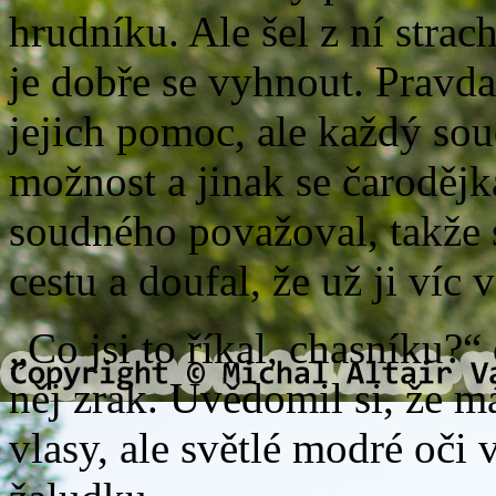
hrudníku. Ale šel z ní stra
je dobře se vyhnout. Pravda
jejich pomoc, ale každý sou
možnost a jinak se čarodějk
soudného považoval, takže 
cestu a doufal, že už ji víc 
„Co jsi to říkal, chasníku?“
něj zrak. Uvědomil si, že m
vlasy, ale světlé modré oči 