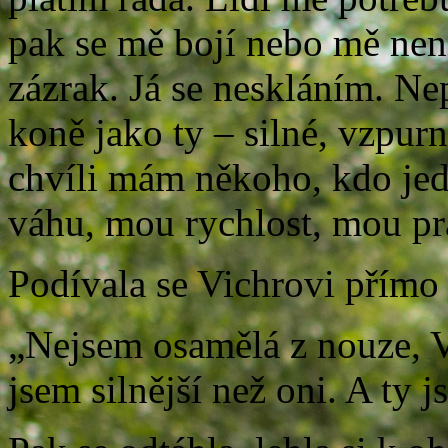
pak se mě bojí nebo mě nen
zázrak. Já se neskláním. Ne
koně jako ty – silné, vzpurn
chvíli mám někoho, kdo je
váhu, mou rychlost, mou pr
Podívala se Vichrovi přímo 
„Nejsem osamělá z nouze, V
jsem silnější než oni. A ty js