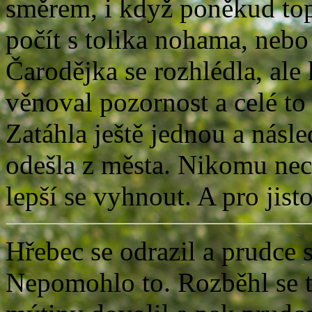
směrem, i když poněkud top
počít s tolika nohama, nebo
Čarodějka se rozhlédla, ale
věnoval pozornost a celé to
Zatáhla ještě jednou a nás
odešla z města. Nikomu nec
lepší se vyhnout. A pro jist
Hřebec se odrazil a prudce 
Nepomohlo to. Rozběhl se ta