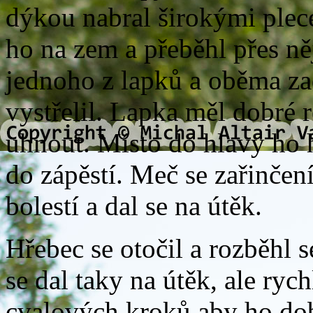
dýkou nabral širokými plecem
ho na zem a přeběhl přes něj
jednoho z lapků a oběma z
vystřelil. Lapka měl dobré 
uhnout. Místo do hlavy ho
do zápěstí. Meč se zařinčen
bolestí a dal se na útěk.
Hřebec se otočil a rozběhl 
se dal taky na útěk, ale ryc
cvalových kroků aby ho době