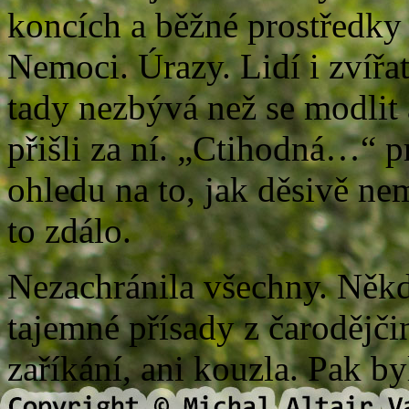
koncích a běžné prostředky
Nemoci. Úrazy. Lidí i zvířat
tady nezbývá než se modlit a
přišli za ní. „Ctihodná…“ p
ohledu na to, jak děsivě ne
to zdálo.
Nezachránila všechny. Někd
tajemné přísady z čarodějči
zaříkání, ani kouzla. Pak b