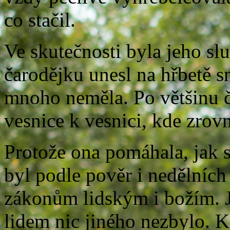
co stačil.
Ve skutečnosti byla jeho s
čarodějku unesl na hřbetě 
mnoho neměla. Po většinu č
vesnice k vesnici, kde zrov
Protože ona pomáhala, jak s
byl podle pověr i nedělních 
zákonům lidským i božím. J
lidem nic jiného nezbylo. 