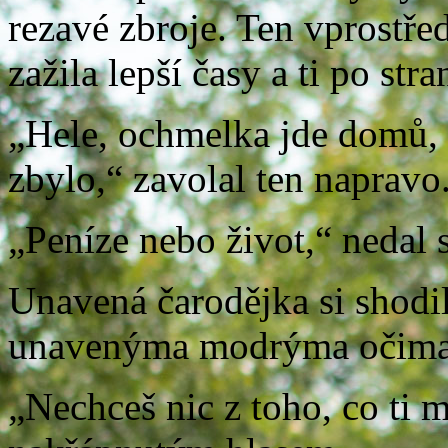
rezavé zbroje. Ten vprostřed
zažila lepší časy a ti po str
„Hele, ochmelka jde domů, 
zbylo,“ zavolal ten napravo
„Peníze nebo život,“ nedal s
Unavená čarodějka si shodil
unavenýma modrýma očima
„Nechceš nic z toho, co ti m