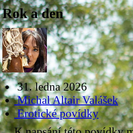
Rok a den
31. ledna 2026
Michal Altair Valášek
Erotické povídky
K napsání této povídky m