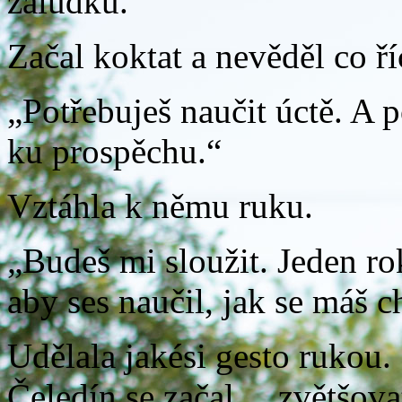
žaludku.
Začal koktat a nevěděl co říc
„Potřebuješ naučit úctě. A 
ku prospěchu.“
Vztáhla k němu ruku.
„Budeš mi sloužit. Jeden ro
aby ses naučil, jak se máš c
Udělala jakési gesto rukou.
Čeledín se začal… zvětšovat