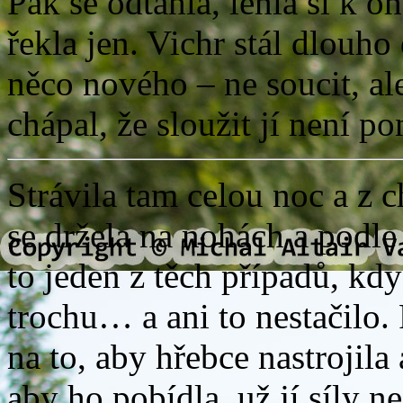
Pak se odtáhla, lehla si k o
řekla jen. Vichr stál dlouho 
něco nového – ne soucit, al
chápal, že sloužit jí není pon
Strávila tam celou noc a z 
se držela na nohách a podle 
to jeden z těch případů, kdy
trochu… a ani to nestačilo.
na to, aby hřebce nastrojila
aby ho pobídla, už jí síly ne