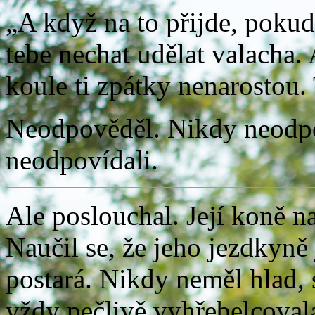
„A když na to přijde, poku
tebe nechat udělat valacha. 
koule ti zpátky nenarostou. 
Neodpověděl. Nikdy neodpo
neodpovídali.
Ale poslouchal. Její koně 
Naučil se, že jeho jezdkyně j
postará. Nikdy neměl hlad, 
vždy pečlivě vyhřebelcovala