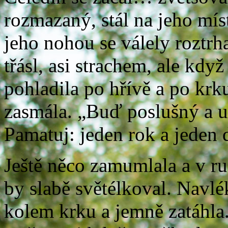
rozmazaný, stál na jeho mís
jeho nohou se válely roztrh
třásl, asi strachem, ale kd
pohladila po hřívě a po krk
zasmála. „Buď poslušný a uč
Pamatuj: jeden rok a jeden 
Ještě něco zamumlala a v ruc
by slabě světélkoval. Navl
kolem krku a jemně zatáhla