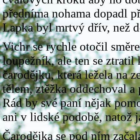
předníma nohama dopadl př
Lapka byl mrtvý dřív, než 
Vichr se rychle otočil směr
loupežník, ale ten se ztrati
čarodějku, která ležela na z
tělem, ztěžka oddechoval a 
Rád by své paní nějak pomoh
ani v lidské podobě, natož 
Čarodějka se pod ním začala