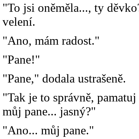
"To jsi oněměla..., ty děvko
velení.
"Ano, mám radost."
"Pane!"
"Pane," dodala ustrašeně.
"Tak je to správně, pamatuj
můj pane... jasný?"
"Ano... můj pane."