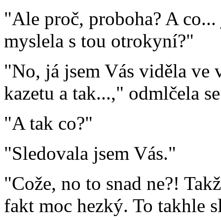
"Ale proč, proboha? A co... j
myslela s tou otrokyní?"
"No, já jsem Vás viděla ve 
kazetu a tak...," odmlčela se
"A tak co?"
"Sledovala jsem Vás."
"Cože, no to snad ne?! Takž
fakt moc hezký. To takhle s