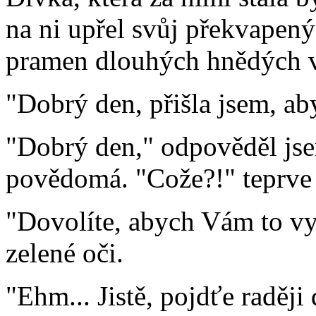
na ni upřel svůj překvapený
pramen dlouhých hnědých vl
"Dobrý den, přišla jsem, aby
"Dobrý den," odpověděl jsem
povědomá. "Cože?!" teprve t
"Dovolíte, abych Vám to vys
zelené oči.
"Ehm... Jistě, pojdťe raději 