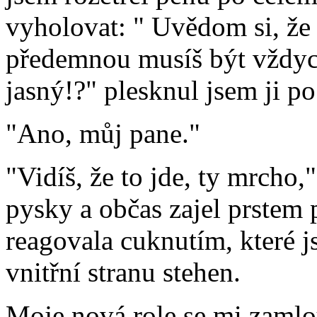
vyholovat: " Uvědom si, že 
předemnou musíš být vždyck
jasný!?" plesknul jsem ji po
"Ano, můj pane."
"Vidíš, že to jde, ty mrcho,
pysky a občas zajel prstem
reagovala cuknutím, které j
vnitřní stranu stehen.
Moje nová role se mi zamlou