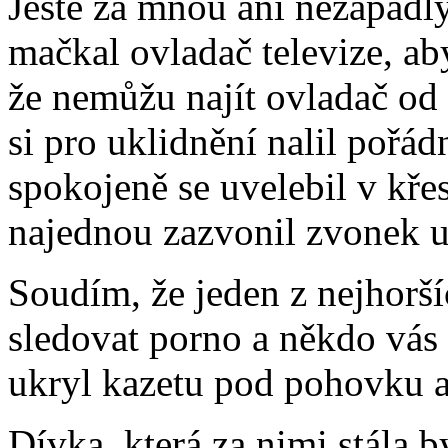
Ještě za mnou ani nezapadl
mačkal ovladač televize, aby
že nemůžu najít ovladač od v
si pro uklidnění nalil pořá
spokojeně se uvelebil v kře
najednou zazvonil zvonek u
Soudím, že jeden z nejhorší
sledovat porno a někdo vás 
ukryl kazetu pod pohovku a 
Dívka, která za nimi stála 