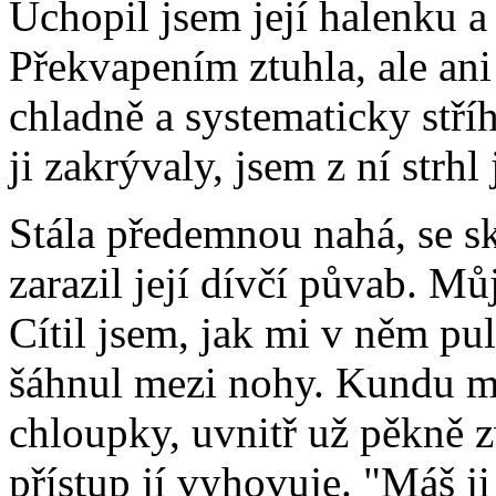
Uchopil jsem její halenku a
Překvapením ztuhla, ale ani
chladně a systematicky stříh
ji zakrývaly, jsem z ní st
Stála předemnou nahá, se 
zarazil její dívčí půvab. Mů
Cítil jsem, jak mi v něm pul
šáhnul mezi nohy. Kundu m
chloupky, uvnitř už pěkně z
přístup jí vyhovuje. "Máš ji