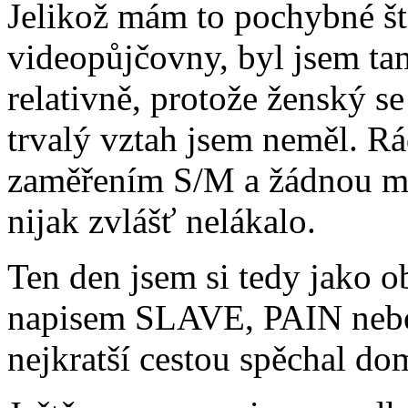
Jelikož mám to pochybné ště
videopůjčovny, byl jsem t
relativně, protože ženský s
trvalý vztah jsem neměl. Rá
zaměřením S/M a žádnou moj
nijak zvlášť nelákalo.
Ten den jsem si tedy jako o
napisem SLAVE, PAIN ne
nejkratší cestou spěchal do