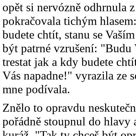
opět si nervózně odhrnula z
pokračovala tichým hlasem:
budete chtít, stanu se Vaší
být patrné vzrušení: "Budu
trestat jak a kdy budete chtí
Vás napadne!" vyrazila ze s
mne podívala.
Znělo to opravdu neskutečn
pořádně stoupnul do hlavy 
kuráž. "Tak ty chceš být op