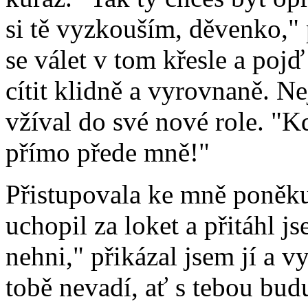
si tě vyzkouším, děvenko," 
se válet v tom křesle a poj
cítit klidně a vyrovnaně. Nej
vžíval do své nové role. "
přímo přede mně!"
Přistupovala ke mně poněku
uchopil za loket a přitáhl js
nehni," přikázal jsem jí a 
tobě nevadí, ať s tebou budu