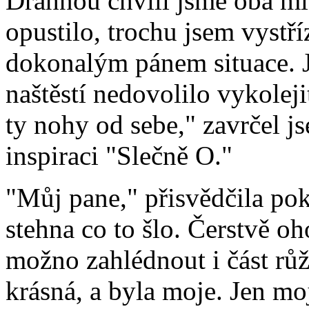
Drahnou chvíli jsme oba ml
opustilo, trochu jsem vystříz
dokonalým pánem situace. J
naštěstí nedovolilo vykolej
ty nohy od sebe," zavrčel j
inspiraci "Slečně O."
"Můj pane," přisvědčila poko
stehna co to šlo. Čerstvě oho
možno zahlédnout i část rů
krásná, a byla moje. Jen mo