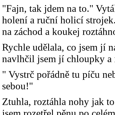
"Fajn, tak jdem na to." Vyt
holení a ruční holicí stroj
na záchod a koukej roztáhn
Rychle udělala, co jsem jí 
navlhčil jsem jí chloupky a
" Vystrč pořádně tu píču neb
sebou!"
Ztuhla, roztáhla nohy jak to
jsem rozetřel pěnu po celém