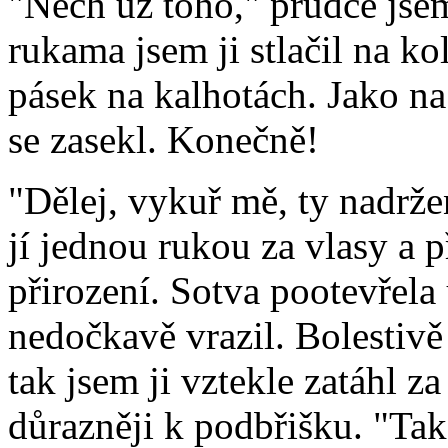
"Nech už toho," prudce jsem
rukama jsem ji stlačil na k
pásek na kalhotách. Jako na 
se zasekl. Konečně!
"Dělej, vykuř mě, ty nadrže
jí jednou rukou za vlasy a p
přirození. Sotva pootevřela 
nedočkavě vrazil. Bolestivě 
tak jsem ji vztekle zatáhl za 
důrazněji k podbřišku. "Tak d