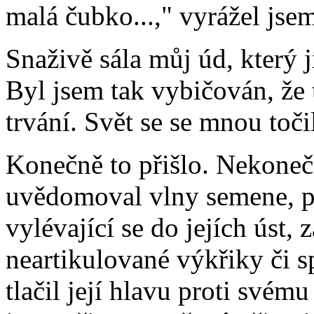
malá čubko...," vyrážel jse
Snaživě sála můj úd, který j
Byl jsem tak vybičován, že
trvání. Svět se se mnou točil
Konečně to přišlo. Nekoneč
uvědomoval vlny semene, 
vylévající se do jejích úst,
neartikulované výkřiky či s
tlačil její hlavu proti své