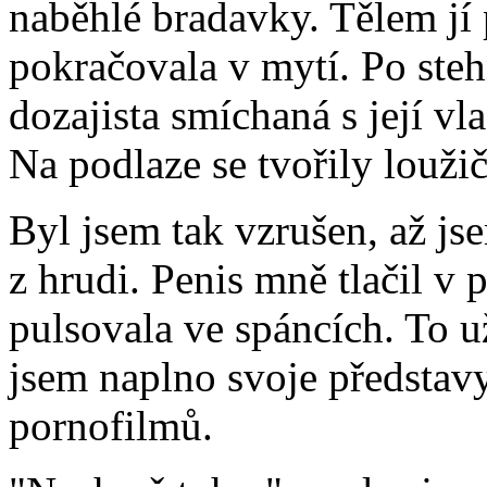
naběhlé bradavky. Tělem jí 
pokračovala v mytí. Po steh
dozajista smíchaná s její vl
Na podlaze se tvořily louži
Byl jsem tak vzrušen, až js
z hrudi. Penis mně tlačil v 
pulsovala ve spáncích. To u
jsem naplno svoje představ
pornofilmů.