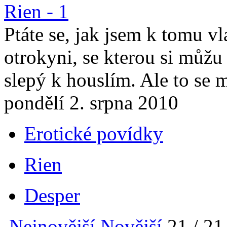
Rien - 1
Ptáte se, jak jsem k tomu vl
otrokyni, se kterou si můžu 
slepý k houslím. Ale to se m
pondělí 2. srpna 2010
Erotické povídky
Rien
Desper
Nejnovější
Novější
21 / 21