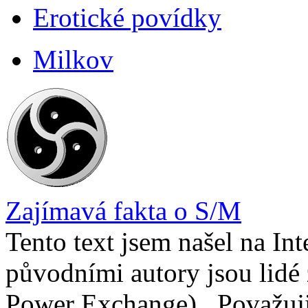
Erotické povídky
Milkov
Zajímavá fakta o S/M
Tento text jsem našel na In
původními autory jsou lidé
Power Exchange) . Považuji