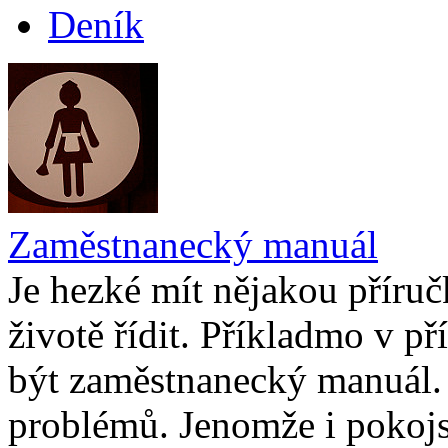
Deník
Zaměstnanecký manuál
Je hezké mít nějakou příruč
životě řídit. Příkladmo v p
být zaměstnanecký manuál. K
problémů. Jenomže i pokojs