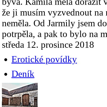
bývá. Kamila měla dorazit v
že ji musím vyzvednout na 
neměla. Od Jarmily jsem dos
potrpěla, a pak to bylo na 
středa 12. prosince 2018
Erotické povídky
Deník